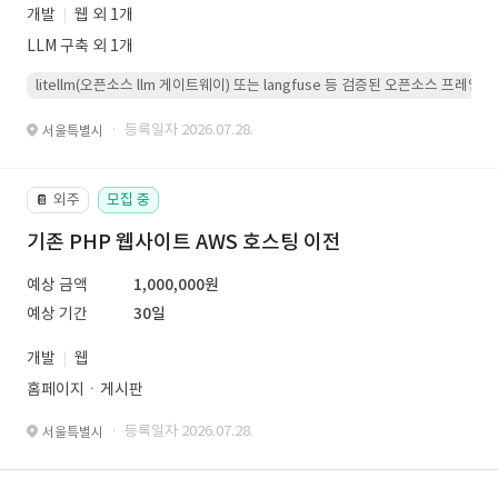
개발
웹 외 1개
LLM 구축 외 1개
litellm(오픈소스 llm 게이트웨이) 또는 langfuse 등 검증된 오픈소스 프
· 등록일자 2026.07.28.
서울특별시
외주
모집 중
📔
기존 PHP 웹사이트 AWS 호스팅 이전
예상 금액
1,000,000원
예상 기간
30일
개발
웹
홈페이지ㆍ게시판
· 등록일자 2026.07.28.
서울특별시