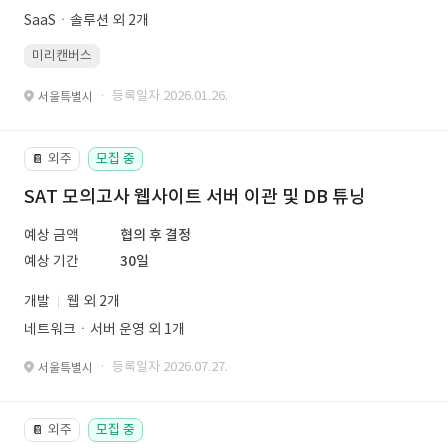
SaaSㆍ솔루션 외 2개
미리캔버스
· 등록일자 2026.01.26.
서울특별시
외주
모집 중
📔
SAT 모의고사 웹사이트 서버 이관 및 DB 튜닝
예상 금액
협의 후 결정
예상 기간
30일
개발
웹 외 2개
네트워크ㆍ서버 운영 외 1개
· 등록일자 2026.07.27.
서울특별시
외주
모집 중
📔