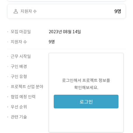
9명
지원자 수
모집 마감일
2023년 08월 14일
지원자 수
9명
근무 시작일
구인 배경
구인 유형
로그인해서 프로젝트 정보를
프로젝트 산업 분야
확인해보세요.
협업 예정 인력
로그인
우선 순위
관련 기술
Java · 경력 무관
MySQL · 경력 무관
Struts · 경력 무관