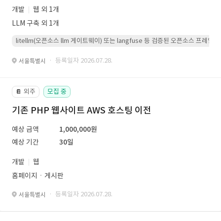
개발
웹 외 1개
LLM 구축 외 1개
litellm(오픈소스 llm 게이트웨이) 또는 langfuse 등 검증된 오픈소스 프
· 등록일자 2026.07.28.
서울특별시
외주
모집 중
📔
기존 PHP 웹사이트 AWS 호스팅 이전
예상 금액
1,000,000원
예상 기간
30일
개발
웹
홈페이지ㆍ게시판
· 등록일자 2026.07.28.
서울특별시