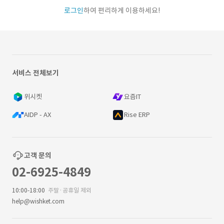
로그인
하여 편리하게 이용하세요!
서비스 전체보기
위시켓
요즘IT
AIDP - AX
Rise ERP
고객 문의
02-6925-4849
10:00-18:00
주말·공휴일 제외
help@wishket.com