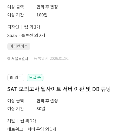
예상 금액
협의 후 결정
예상 기간
180일
디자인
웹 외 1개
SaaSㆍ솔루션 외 2개
미리캔버스
· 등록일자 2026.01.26.
서울특별시
외주
모집 중
📔
SAT 모의고사 웹사이트 서버 이관 및 DB 튜닝
예상 금액
협의 후 결정
예상 기간
30일
개발
웹 외 2개
네트워크ㆍ서버 운영 외 1개