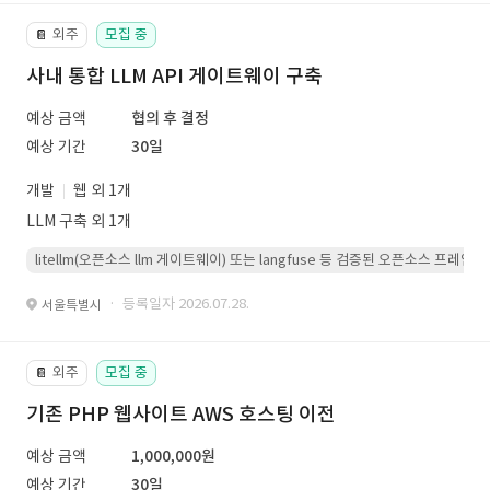
외주
모집 중
📔
사내 통합 LLM API 게이트웨이 구축
예상 금액
협의 후 결정
예상 기간
30일
개발
웹 외 1개
LLM 구축 외 1개
litellm(오픈소스 llm 게이트웨이) 또는 langfuse 등 검증된 오픈소스 프
· 등록일자 2026.07.28.
서울특별시
외주
모집 중
📔
기존 PHP 웹사이트 AWS 호스팅 이전
예상 금액
1,000,000원
예상 기간
30일