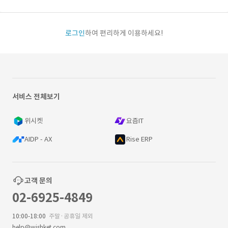
로그인
하여 편리하게 이용하세요!
서비스 전체보기
위시켓
요즘IT
AIDP - AX
Rise ERP
고객 문의
02-6925-4849
10:00-18:00
주말·공휴일 제외
help@wishket.com