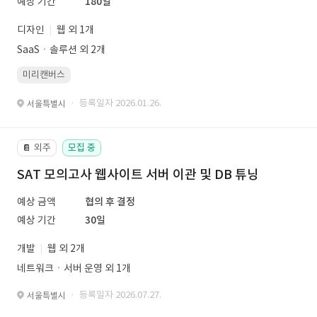
예상 기간
180일
디자인
웹 외 1개
SaaSㆍ솔루션 외 2개
미리캔버스
· 등록일자 2026.01.26.
서울특별시
외주
모집 중
📔
SAT 모의고사 웹사이트 서버 이관 및 DB 튜닝
예상 금액
협의 후 결정
예상 기간
30일
개발
웹 외 2개
네트워크ㆍ서버 운영 외 1개
· 등록일자 2026.07.27.
서울특별시