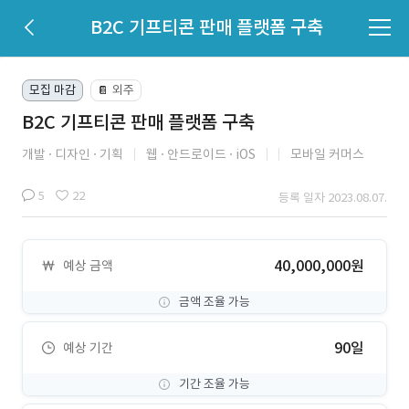
B2C 기프티콘 판매 플랫폼 구축
모집 마감
외주
📔
B2C 기프티콘 판매 플랫폼 구축
개발
디자인
기획
웹
안드로이드
iOS
모바일 커머스
5
22
등록 일자 2023.08.07.
40,000,000원
예상 금액
금액 조율 가능
90일
예상 기간
기간 조율 가능