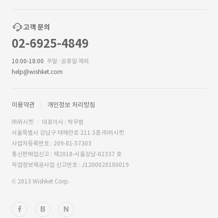
고객 문의
02-6925-4849
10:00-18:00
주말·공휴일 제외
help@wishket.com
이용약관
개인정보 처리방침
㈜위시켓
대표이사 : 박우범
서울특별시 강남구 테헤란로 211 3층 ㈜위시켓
사업자등록번호 : 209-81-57303
통신판매업신고 : 제2018-서울강남-02337 호
직업정보제공사업 신고번호 : J1200020180019
© 2013 Wishket Corp.