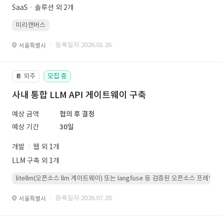
SaaSㆍ솔루션 외 2개
미리캔버스
· 등록일자 2026.01.26.
서울특별시
외주
모집 중
📔
사내 통합 LLM API 게이트웨이 구축
예상 금액
협의 후 결정
예상 기간
30일
개발
웹 외 1개
LLM 구축 외 1개
litellm(오픈소스 llm 게이트웨이) 또는 langfuse 등 검증된 오픈소스 프
· 등록일자 2026.07.28.
서울특별시