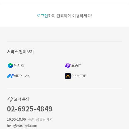
로그인
하여 편리하게 이용하세요!
서비스 전체보기
위시켓
요즘IT
AIDP - AX
Rise ERP
고객 문의
02-6925-4849
10:00-18:00
주말·공휴일 제외
help@wishket.com