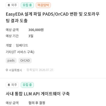
외주
모집 중
마감임박
📔
EasyEDA 설계 파일 PADS/OrCAD 변환 및 오토라우
팅 결과 도출
예상 금액
300,000원
예상 기간
3일
개발
임베디드
기타(IT 서비스 구축)
pads
OrCAD
· 등록일자 2026.07.27.
서울특별시
외주
모집 중
📔
사내 통합 LLM API 게이트웨이 구축
예상 금액
협의 후 결정