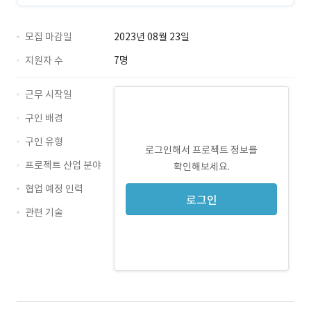
모집 마감일
2023년 08월 23일
지원자 수
7명
근무 시작일
구인 배경
구인 유형
로그인해서 프로젝트 정보를
프로젝트 산업 분야
확인해보세요.
협업 예정 인력
로그인
관련 기술
Java · 경력 무관
MSSQL · 경력 무관
MyBatis · 경력 무관
WebSocket · 경력 무관