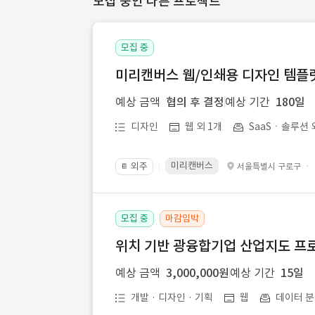
모집 중인 다른 프로젝트
모집 중
미리캔버스 웹/인쇄용 디자인 템플릿 
예상 금액
협의 후 결정
예상 기간
180일
디자인
웹 외 1개
SaaSㆍ솔루션 
미리캔버스
외주
·
서울특별시 구로구
📔
모집 중
마감임박
위치 기반 광융합기업 산업지도 프
예상 금액
3,000,000원
예상 기간
15일
개발 · 디자인 · 기획
웹
데이터 분