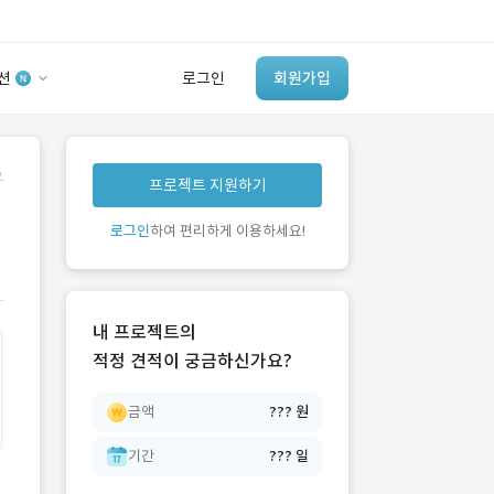
션
로그인
회원가입
유사사례 검색 AI
.
프로젝트 지원하기
‘이런 거’ 만들어본
개발 회사 있어?
로그인
하여 편리하게 이용하세요!
바로가기
내 프로젝트의
적정 견적이 궁금하신가요?
금액
??? 원
기간
??? 일