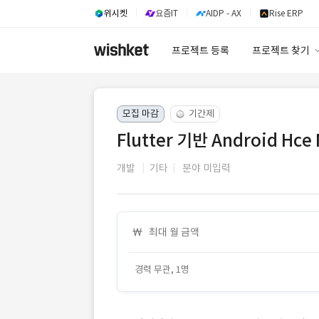
위시켓
요즘IT
AIDP - AX
Rise ERP
프로젝트 등록
프로젝트 찾기
프로젝트 찾기
모집 마감
기간제
유사사례 검색 A
Flutter 기반 Android Hce
개발
기타
분야 미입력
최대 월 금액
경력 무관, 1명