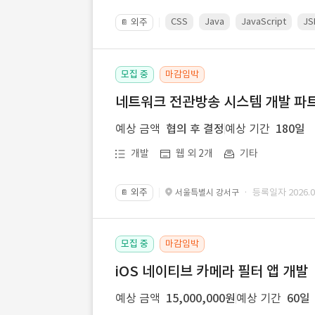
CSS
Java
JavaScript
JS
외주
📔
모집 중
마감임박
네트워크 전관방송 시스템 개발 파트
예상 금액
협의 후 결정
예상 기간
180일
개발
웹 외 2개
기타
외주
· 등록일자 2026.07
서울특별시 강서구
📔
모집 중
마감임박
iOS 네이티브 카메라 필터 앱 개발
예상 금액
15,000,000원
예상 기간
60일