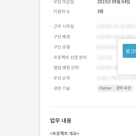
모집 마감일
2023년 09월 04일
지원자 수
3명
근무 시작일
구인 배경
구인 유형
로그
프로젝트 산업 분야
협업 예정 인력
우선 순위
관련 기술
Flutter · 경력 무관
업무 내용
<프로젝트 개요>