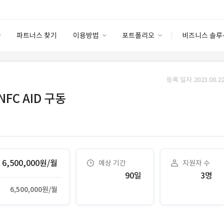
파트너스 찾기
이용방법
포트폴리오
비즈니스 솔루
이용방법
포트폴리오
엔터프라이즈
I
파트너 등급
이용후기
등록 일자 2023.08.22
안심 코드 케어
이용요금
솔루션 마켓
 NFC AID 구동
고객센터
스토어
6,500,000원/월
예상 기간
지원자 수
90일
3명
6,500,000원/월