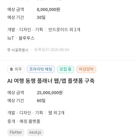
예상 금액
8,000,000원
예상 기간
30일
개발 · 디자인 · 기획
안드로이드 외 1개
IoTㆍ블루투스
· 등록일자 2026.08.04.
서울특별시
외주
프라이빗 매칭
모집 중
마감임박
📔
AI 여행 동행 플래너 웹/앱 플랫폼 구축
예상 금액
25,000,000원
예상 기간
60일
개발 · 디자인 · 기획
웹 외 2개
중개ㆍ매칭 플랫폼
Flutter
next.js