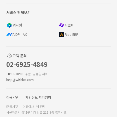
서비스 전체보기
위시켓
요즘IT
AIDP - AX
Rise ERP
고객 문의
02-6925-4849
10:00-18:00
주말·공휴일 제외
help@wishket.com
이용약관
개인정보 처리방침
㈜위시켓
대표이사 : 박우범
서울특별시 강남구 테헤란로 211 3층 ㈜위시켓