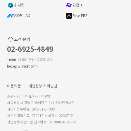
위시켓
요즘IT
AIDP - AX
Rise ERP
고객 문의
02-6925-4849
10:00-18:00
주말·공휴일 제외
help@wishket.com
이용약관
개인정보 처리방침
㈜위시켓
대표이사 : 박우범
서울특별시 강남구 테헤란로 211 3층 ㈜위시켓
사업자등록번호 : 209-81-57303
통신판매업신고 : 제2018-서울강남-02337 호
직업정보제공사업 신고번호 : J1200020180019