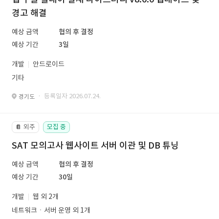
경고 해결
예상 금액
협의 후 결정
예상 기간
3일
개발
안드로이드
기타
· 등록일자 2026.07.24.
경기도
외주
모집 중
📔
SAT 모의고사 웹사이트 서버 이관 및 DB 튜닝
예상 금액
협의 후 결정
예상 기간
30일
개발
웹 외 2개
네트워크ㆍ서버 운영 외 1개