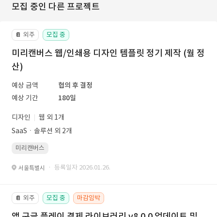
모집 중인 다른 프로젝트
외주
모집 중
📔
미리캔버스 웹/인쇄용 디자인 템플릿 정기 제작 (월 정
산)
예상 금액
협의 후 결정
예상 기간
180일
디자인
웹 외 1개
SaaSㆍ솔루션 외 2개
미리캔버스
· 등록일자 2026.01.26.
서울특별시
외주
모집 중
마감임박
📔
앱 구글 플레이 결제 라이브러리 v8.0.0 업데이트 및