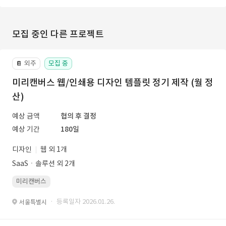
모집 중인 다른 프로젝트
외주
모집 중
📔
미리캔버스 웹/인쇄용 디자인 템플릿 정기 제작 (월 정
산)
예상 금액
협의 후 결정
예상 기간
180일
디자인
웹 외 1개
SaaSㆍ솔루션 외 2개
미리캔버스
· 등록일자 2026.01.26.
서울특별시