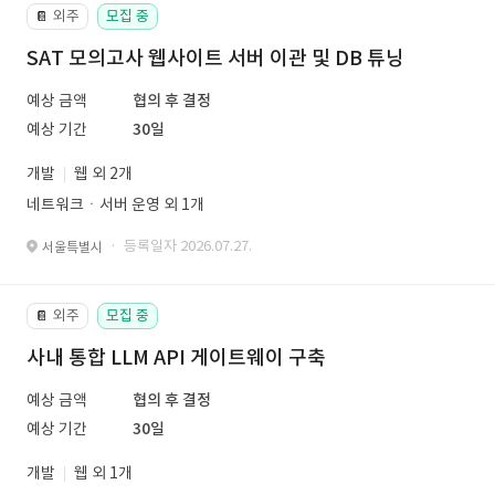
외주
모집 중
📔
SAT 모의고사 웹사이트 서버 이관 및 DB 튜닝
예상 금액
협의 후 결정
예상 기간
30일
개발
웹 외 2개
네트워크ㆍ서버 운영 외 1개
· 등록일자 2026.07.27.
서울특별시
외주
모집 중
📔
사내 통합 LLM API 게이트웨이 구축
예상 금액
협의 후 결정
예상 기간
30일
개발
웹 외 1개