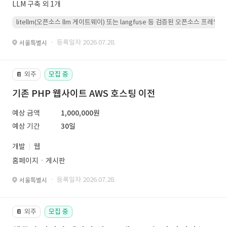
LLM 구축 외 1개
litellm(오픈소스 llm 게이트웨이) 또는 langfuse 등 검증된 오픈소스 프
· 등록일자 2026.07.28.
서울특별시
외주
모집 중
📔
기존 PHP 웹사이트 AWS 호스팅 이전
예상 금액
1,000,000원
예상 기간
30일
개발
웹
홈페이지ㆍ게시판
· 등록일자 2026.07.28.
서울특별시
외주
모집 중
📔