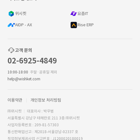
위시켓
요즘IT
AIDP - AX
Rise ERP
고객 문의
02-6925-4849
10:00-18:00
주말·공휴일 제외
help@wishket.com
이용약관
개인정보 처리방침
㈜위시켓
대표이사 : 박우범
서울특별시 강남구 테헤란로 211 3층 ㈜위시켓
사업자등록번호 : 209-81-57303
통신판매업신고 : 제2018-서울강남-02337 호
직업정보제공사업 신고번호 : J1200020180019