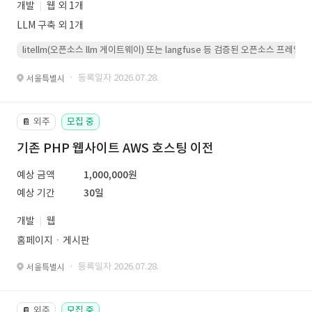
개발
웹 외 1개
LLM 구축 외 1개
litellm(오픈소스 llm 게이트웨이) 또는 langfuse 등 검증된 오픈소스 프
· 등록일자 2026.07.28.
서울특별시
외주
모집 중
📔
기존 PHP 웹사이트 AWS 호스팅 이전
예상 금액
1,000,000원
예상 기간
30일
개발
웹
홈페이지ㆍ게시판
· 등록일자 2026.07.28.
서울특별시
외주
모집 중
📔