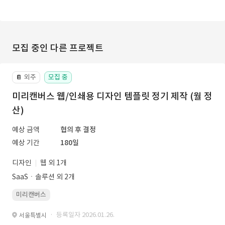
모집 중인 다른 프로젝트
외주
모집 중
📔
미리캔버스 웹/인쇄용 디자인 템플릿 정기 제작 (월 정
산)
예상 금액
협의 후 결정
예상 기간
180일
디자인
웹 외 1개
SaaSㆍ솔루션 외 2개
미리캔버스
· 등록일자 2026.01.26.
서울특별시