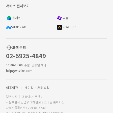
서비스 전체보기
위시켓
요즘IT
AIDP - AX
Rise ERP
고객 문의
02-6925-4849
10:00-18:00
주말·공휴일 제외
help@wishket.com
이용약관
개인정보 처리방침
㈜위시켓
대표이사 : 박우범
서울특별시 강남구 테헤란로 211 3층 ㈜위시켓
사업자등록번호 : 209-81-57303