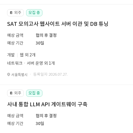
외주
모집 중
📔
SAT 모의고사 웹사이트 서버 이관 및 DB 튜닝
예상 금액
협의 후 결정
예상 기간
30일
개발
웹 외 2개
네트워크ㆍ서버 운영 외 1개
· 등록일자 2026.07.27.
서울특별시
외주
모집 중
📔
사내 통합 LLM API 게이트웨이 구축
예상 금액
협의 후 결정
예상 기간
30일