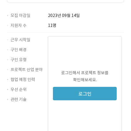
모집 마감일
2023년 09월 14일
지원자 수
11명
근무 시작일
구인 배경
구인 유형
프로젝트 산업 분야
로그인해서 프로젝트 정보를
협업 예정 인력
확인해보세요.
우선 순위
로그인
관련 기술
Java · 경력 무관
Oracle · 경력 무관
JSP · 경력 무관
전자정부프레임워크 · 경력 무관
JEUS · 경력 무관