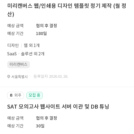
미리캔버스 웹/인쇄용 디자인 템플릿 정기 제작 (월 정
산)
예상 금액
협의 후 결정
예상 기간
180일
디자인
웹 외 1개
SaaSㆍ솔루션 외 2개
미리캔버스
· 등록일자 2026.01.26.
서울특별시
외주
모집 중
📔
SAT 모의고사 웹사이트 서버 이관 및 DB 튜닝
예상 금액
협의 후 결정
예상 기간
30일