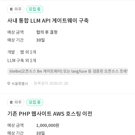
외주
모집 중
📔
사내 통합 LLM API 게이트웨이 구축
예상 금액
협의 후 결정
예상 기간
30일
개발
웹 외 1개
LLM 구축 외 1개
litellm(오픈소스 llm 게이트웨이) 또는 langfuse 등 검증된 오픈소스 프
· 등록일자 2026.07.28.
서울특별시
외주
모집 중
📔
기존 PHP 웹사이트 AWS 호스팅 이전
예상 금액
1,000,000원
예상 기간
30일