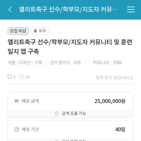
엘리트축구 선수/학부모/지도자 커뮤니티 및 훈련일지 앱 구축
모집 마감
외주
📔
엘리트축구 선수/학부모/지도자 커뮤니티 및 훈련
일지 앱 구축
개발
디자인
기획
안드로이드
iOS
커뮤니티ㆍSNS
4
24
등록 일자 2023.09.12.
25,000,000원
예상 금액
금액 조율 가능
40일
예상 기간