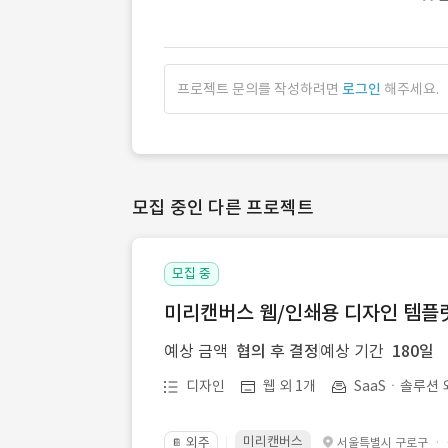
프로젝트 문의를 작성하려면
로그인
해주세요.
모집 중인 다른 프로젝트
모집 중
미리캔버스 웹/인쇄용 디자인 템플릿 
예상 금액
협의 후 결정
예상 기간
180일
디자인
웹 외 1개
SaaSㆍ솔루션 
미리캔버스
외주
·
서울특별시 구로구
📔