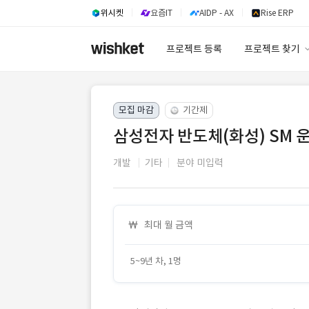
위시켓
요즘IT
AIDP - AX
Rise ERP
프로젝트 등록
프로젝트 찾기
프로젝트 찾기
모집 마감
기간제
유사사례 검색 A
삼성전자 반도체(화성) SM 
개발
기타
분야 미입력
최대 월 금액
5~9년 차, 1명