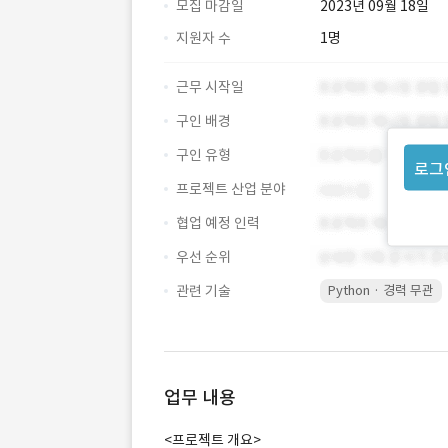
모집 마감일
2023년 09월 18일
지원자 수
1명
근무 시작일
구인 배경
구인 유형
로그
프로젝트 산업 분야
협업 예정 인력
우선 순위
관련 기술
Python · 경력 무관
업무 내용
<프로젝트 개요>