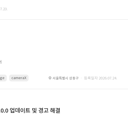
.23.
어
age
cameraX
avfoundation
Metal
Core Image
OpenGL ES
· 등록일자 2026.07.24.
서울특별시 성동구
0.0 업데이트 및 경고 해결