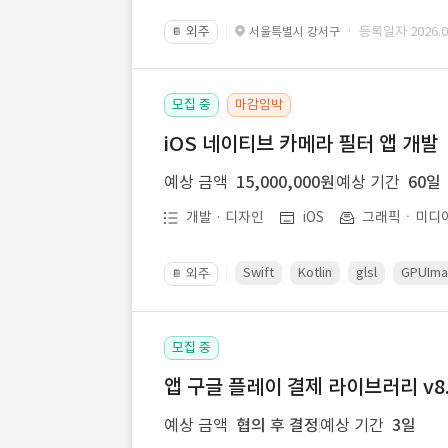
외주
· 등록일자 2026.07
서울특별시 강서구
📔
모집 중
마감임박
iOS 네이티브 카메라 필터 앱 개발
예상 금액
15,000,000원
예상 기간
60일
개발 · 디자인
iOS
그래픽ㆍ미디
Swift
Kotlin
glsl
GPUIm
외주
📔
모집 중
앱 구글 플레이 결제 라이브러리 v8.
예상 금액
협의 후 결정
예상 기간
3일