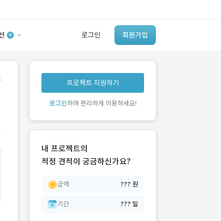
션
로그인
회원가입
유사사례 검색 AI
.
프로젝트 지원하기
‘이런 거’ 만들어본
개발 회사 있어?
로그인
하여 편리하게 이용하세요!
바로가기
내 프로젝트의
적정 견적이 궁금하신가요?
금액
??? 원
기간
??? 일