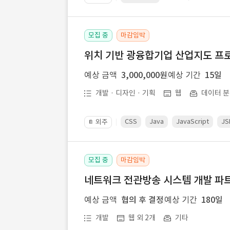
모집 중
마감임박
위치 기반 광융합기업 산업지도 프
예상 금액
3,000,000원
예상 기간
15일
개발 · 디자인 · 기획
웹
데이터 분
CSS
Java
JavaScript
JS
외주
📔
모집 중
마감임박
네트워크 전관방송 시스템 개발 파트
예상 금액
협의 후 결정
예상 기간
180일
개발
웹 외 2개
기타