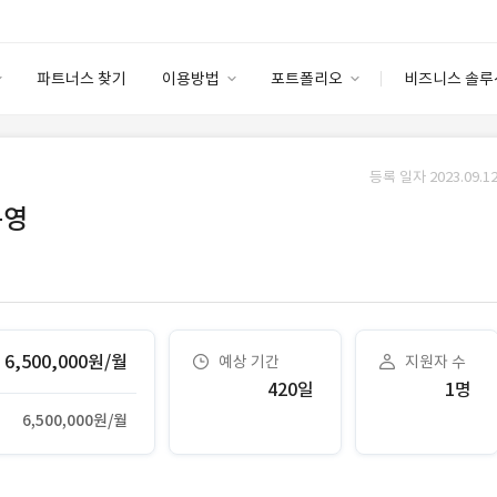
파트너스 찾기
이용방법
포트폴리오
비즈니스 솔루
이용방법
포트폴리오
엔터프라이즈
I
파트너 등급
이용후기
등록 일자 2023.09.12
안심 코드 케어
이용요금
솔루션 마켓
운영
고객센터
스토어
6,500,000원/월
예상 기간
지원자 수
420일
1명
6,500,000원/월