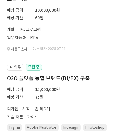
예상 금액
10,000,000원
예상 기간
60일
개발
PC 프로그램
업무자동화ㆍRPA
· 등록일자 2026.07.31.
서울특별시
외주
모집 중
📔
O2O 플랫폼 통합 브랜드(BI/BX) 구축
예상 금액
15,000,000원
예상 기간
75일
디자인 · 기획
웹 외 2개
기술 자문ㆍ가이드
Figma
Adobe Illustrator
Indesign
Photoshop