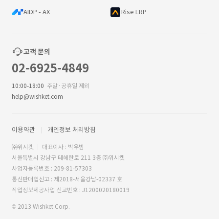
AIDP - AX
Rise ERP
고객 문의
02-6925-4849
10:00-18:00
주말·공휴일 제외
help@wishket.com
이용약관
개인정보 처리방침
㈜위시켓
대표이사 : 박우범
서울특별시 강남구 테헤란로 211 3층 ㈜위시켓
사업자등록번호 : 209-81-57303
통신판매업신고 : 제2018-서울강남-02337 호
직업정보제공사업 신고번호 : J1200020180019
© 2013 Wishket Corp.