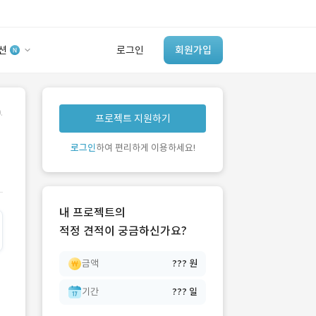
션
로그인
회원가입
유사사례 검색 AI
.
프로젝트 지원하기
‘이런 거’ 만들어본
개발 회사 있어?
로그인
하여 편리하게 이용하세요!
바로가기
내 프로젝트의
적정 견적이 궁금하신가요?
금액
??? 원
기간
??? 일