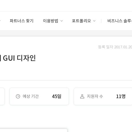
파트너스 찾기
이용방법
포트폴리오
비즈니스 솔루
이용방법
포트폴리오
엔터프라이즈
I
파트너 등급
이용후기
등록 일자 2017.01.20
안심 코드 케어
이용요금
솔루션 마켓
 GUI 디자인
고객센터
스토어
45일
11명
예상 기간
지원자 수