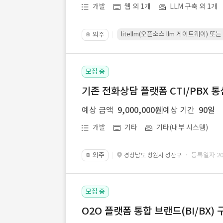
개발
웹 외 1개
LLM 구축 외 1개
litellm(오픈소스 llm 게이트웨이)
외주
📔
모집 중
기존 전화상담 플랫폼 CTI/PBX 
예상 금액
9,000,000원
예상 기간
90일
개발
기타
기타(내부 시스템)
외주
· 등록일자 202
경상남도 창원시 성산구
📔
모집 중
O2O 플랫폼 통합 브랜드(BI/BX) 