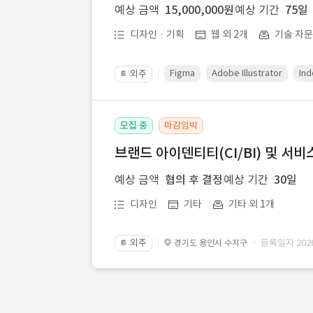
예상 금액
15,000,000원
예상 기간
75일
디자인 · 기획
웹 외 2개
기술 자
Figma
Adobe Illustrator
Ind
외주
📔
모집 중
마감임박
브랜드 아이덴티티(CI/BI) 및 서비
예상 금액
협의 후 결정
예상 기간
30일
디자인
기타
기타 외 1개
외주
· 등록일자 2026.
경기도 용인시 수지구
📔