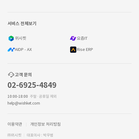
서비스 전체보기
위시켓
요즘IT
AIDP - AX
Rise ERP
고객 문의
02-6925-4849
10:00-18:00
주말·공휴일 제외
help@wishket.com
이용약관
개인정보 처리방침
㈜위시켓
대표이사 : 박우범