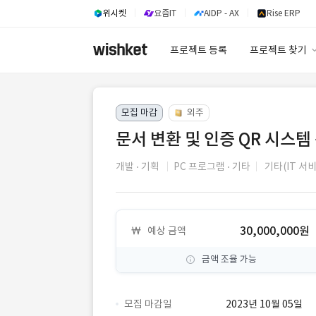
위시켓
요즘IT
AIDP - AX
Rise ERP
프로젝트 등록
프로젝트 찾기
프로젝트 찾기
모집 마감
외주
유사사례 검색 A
문서 변환 및 인증 QR 시스템
개발
기획
PC 프로그램
기타
기타(IT 서
30,000,000원
예상 금액
금액 조율 가능
모집 마감일
2023년 10월 05일