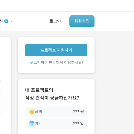
션
로그인
회원가입
유사사례 검색 AI
.
프로젝트 지원하기
‘이런 거’ 만들어본
개발 회사 있어?
로그인
하여 편리하게 이용하세요!
바로가기
내 프로젝트의
적정 견적이 궁금하신가요?
금액
??? 원
기간
??? 일