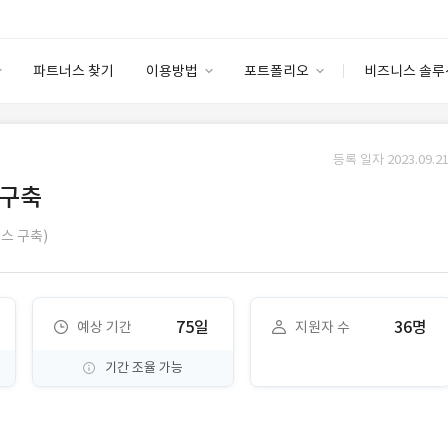
파트너스 찾기
이용방법
포트폴리오
비즈니스 솔루
이용방법
포트폴리오
엔터프라이즈
I
파트너 등급
이용후기
등록 일자 2023.09.21
안심 코드 케어
이용요금
솔루션 마켓
 구축
고객센터
스토어
비스 구축)
75일
36명
예상 기간
지원자 수
기간 조율 가능