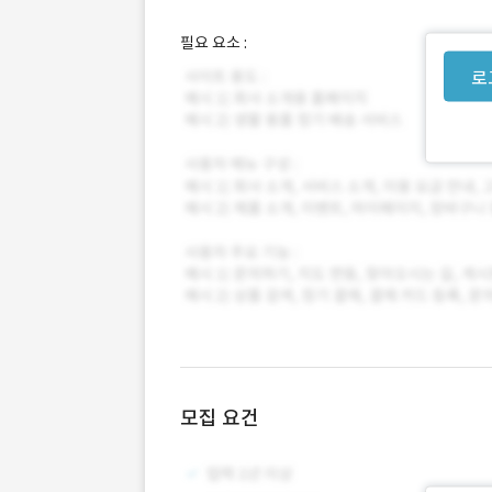
필요 요소 :
로
모집 요건