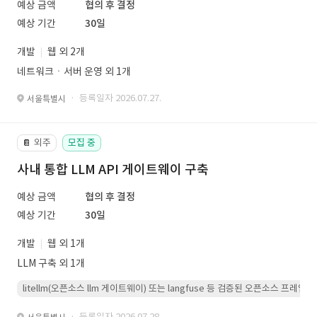
예상 금액
협의 후 결정
예상 기간
30일
개발
웹 외 2개
네트워크ㆍ서버 운영 외 1개
· 등록일자 2026.07.27.
서울특별시
외주
모집 중
📔
사내 통합 LLM API 게이트웨이 구축
예상 금액
협의 후 결정
예상 기간
30일
개발
웹 외 1개
LLM 구축 외 1개
litellm(오픈소스 llm 게이트웨이) 또는 langfuse 등 검증된 오픈소스 프
· 등록일자 2026.07.28.