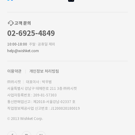
고객 문의
02-6925-4849
10:00-18:00
주말·공휴일 제외
help@wishket.com
이용약관
개인정보 처리방침
㈜위시켓
대표이사 : 박우범
서울특별시 강남구 테헤란로 211 3층 ㈜위시켓
사업자등록번호 : 209-81-57303
통신판매업신고 : 제2018-서울강남-02337 호
직업정보제공사업 신고번호 : J1200020180019
© 2013 Wishket Corp.