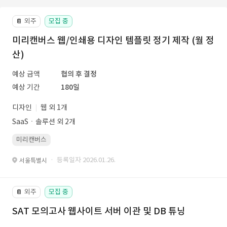
외주
모집 중
📔
미리캔버스 웹/인쇄용 디자인 템플릿 정기 제작 (월 정
산)
예상 금액
협의 후 결정
예상 기간
180일
디자인
웹 외 1개
SaaSㆍ솔루션 외 2개
미리캔버스
· 등록일자 2026.01.26.
서울특별시
외주
모집 중
📔
SAT 모의고사 웹사이트 서버 이관 및 DB 튜닝