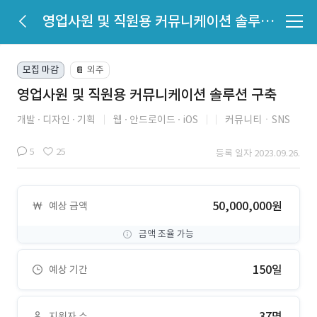
영업사원 및 직원용 커뮤니케이션 솔루션 구축
모집 마감
외주
📔
영업사원 및 직원용 커뮤니케이션 솔루션 구축
개발
디자인
기획
웹
안드로이드
iOS
커뮤니티ㆍSNS
5
25
등록 일자 2023.09.26.
50,000,000원
예상 금액
금액 조율 가능
150일
예상 기간
37명
지원자 수