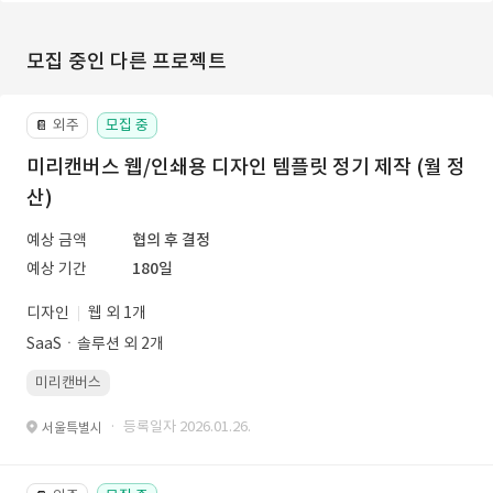
모집 중인 다른 프로젝트
외주
모집 중
📔
미리캔버스 웹/인쇄용 디자인 템플릿 정기 제작 (월 정
산)
예상 금액
협의 후 결정
예상 기간
180일
디자인
웹 외 1개
SaaSㆍ솔루션 외 2개
미리캔버스
· 등록일자 2026.01.26.
서울특별시