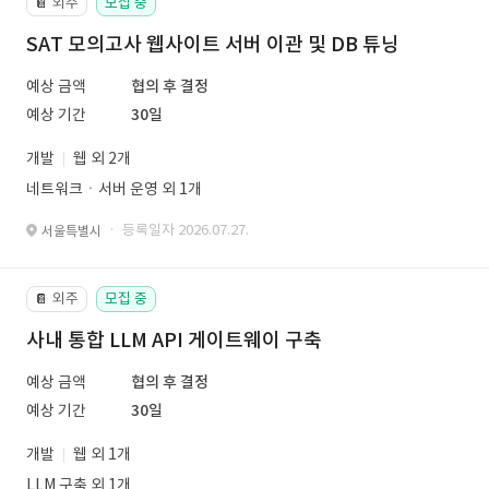
외주
모집 중
📔
SAT 모의고사 웹사이트 서버 이관 및 DB 튜닝
예상 금액
협의 후 결정
예상 기간
30일
개발
웹 외 2개
네트워크ㆍ서버 운영 외 1개
· 등록일자 2026.07.27.
서울특별시
외주
모집 중
📔
사내 통합 LLM API 게이트웨이 구축
예상 금액
협의 후 결정
예상 기간
30일
개발
웹 외 1개
LLM 구축 외 1개