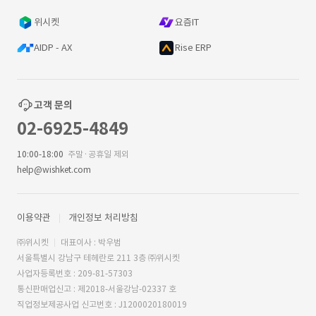
위시켓
요즘IT
AIDP - AX
Rise ERP
고객 문의
02-6925-4849
10:00-18:00
주말·공휴일 제외
help@wishket.com
이용약관
개인정보 처리방침
㈜위시켓
대표이사 : 박우범
서울특별시 강남구 테헤란로 211 3층 ㈜위시켓
사업자등록번호 : 209-81-57303
통신판매업신고 : 제2018-서울강남-02337 호
직업정보제공사업 신고번호 : J1200020180019