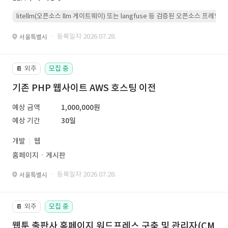
litellm(오픈소스 llm 게이트웨이) 또는 langfuse 등 검증된 오픈소스 프
· 등록일자 2026.07.28.
서울특별시
외주
모집 중
📔
기존 PHP 웹사이트 AWS 호스팅 이전
예상 금액
1,000,000원
예상 기간
30일
개발
웹
홈페이지ㆍ게시판
· 등록일자 2026.07.28.
서울특별시
외주
모집 중
📔
웹툰 출판사 홈페이지 워드프레스 구축 및 관리자(CM