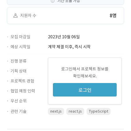
기간 조율 가능
8명
지원자 수
모집 마감일
2023년 10월 06일
예상 시작일
계약 체결 이후, 즉시 시작
진행 분류
로그인해서 프로젝트 정보를
기획 상태
확인해보세요.
프로젝트 경험
로그인
협업 예정 인력
우선 순위
관련 기술
next.js
react.js
TypeScript