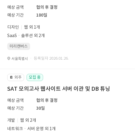
예상 금액
협의 후 결정
예상 기간
180일
디자인
웹 외 1개
SaaSㆍ솔루션 외 2개
미리캔버스
· 등록일자 2026.01.26.
서울특별시
외주
모집 중
📔
SAT 모의고사 웹사이트 서버 이관 및 DB 튜닝
예상 금액
협의 후 결정
예상 기간
30일
개발
웹 외 2개
네트워크ㆍ서버 운영 외 1개