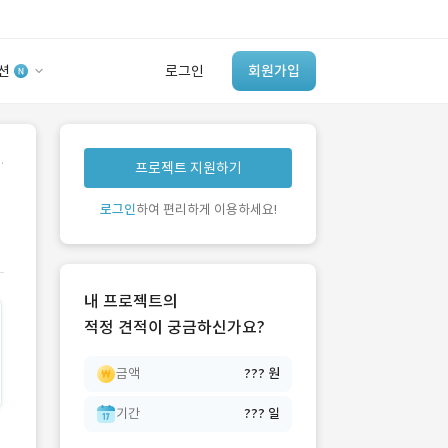
션
로그인
회원가입
유사사례 검색 AI
.
프로젝트 지원하기
‘이런 거’ 만들어본
개발 회사 있어?
로그인
하여 편리하게 이용하세요!
바로가기
내 프로젝트의
적정 견적이 궁금하신가요?
금액
??? 원
기간
??? 일