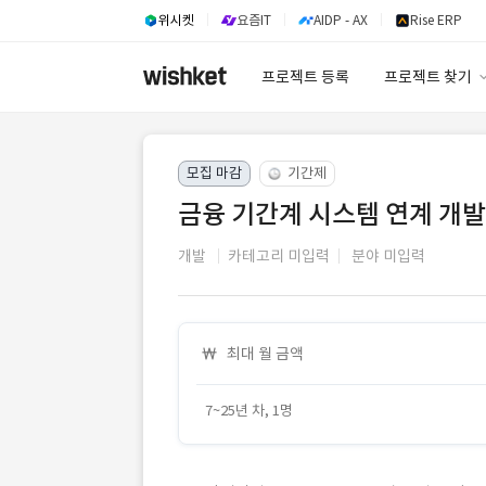
위시켓
요즘IT
AIDP - AX
Rise ERP
프로젝트 등록
프로젝트 찾기
프로젝트 찾기
모집 마감
기간제
유사사례 검색 A
금융 기간계 시스템 연계 개발
개발
카테고리 미입력
분야 미입력
최대 월 금액
7~25년 차, 1명