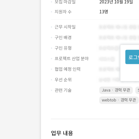
모집 마감일
2023년 10월 19일
지원자 수
13명
근무 시작일
구인 배경
구인 유형
로그
프로젝트 산업 분야
협업 예정 인력
우선 순위
관련 기술
Java · 경력 무관
webtob · 경력 무관
업무 내용