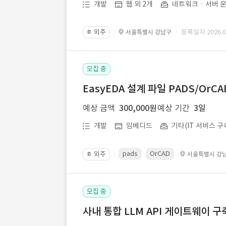
개발
웹 외 2개
네트워크ㆍ서버 운
외주
· 등록일자 2026.07
서울특별시 강남구
📔
모집 중
EasyEDA 설계 파일 PADS/Or
예상 금액
300,000원
예상 기간
3일
개발
임베디드
기타(IT 서비스 구
pads
OrCAD
외주
서울특별시 강
📔
모집 중
사내 통합 LLM API 게이트웨이 구