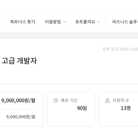
파트너스 찾기
이용방법
포트폴리오
비즈니스 솔루
이용방법
포트폴리오
엔터프라이즈
I
파트너 등급
이용후기
등록 일자 2023.10.05
안심 코드 케어
이용요금
솔루션 마켓
 고급 개발자
고객센터
스토어
9,000,000원/월
예상 기간
지원자 수
90일
13명
9,000,000원/월