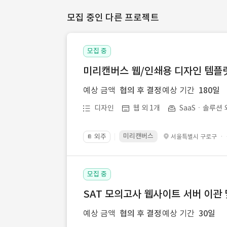
모집 중인 다른 프로젝트
모집 중
미리캔버스 웹/인쇄용 디자인 템플릿 
예상 금액
협의 후 결정
예상 기간
180일
디자인
웹 외 1개
SaaSㆍ솔루션 
미리캔버스
외주
·
서울특별시 구로구
📔
모집 중
SAT 모의고사 웹사이트 서버 이관 
예상 금액
협의 후 결정
예상 기간
30일