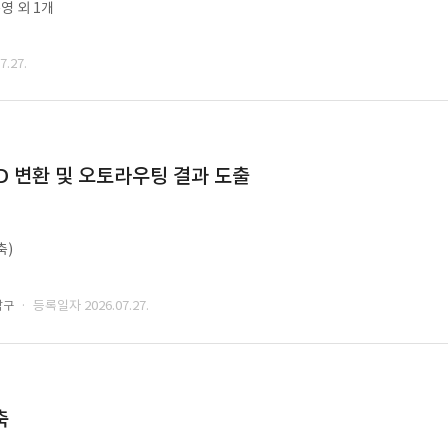
영 외 1개
.27.
CAD 변환 및 오토라우팅 결과 도출
축)
· 등록일자 2026.07.27.
남구
축