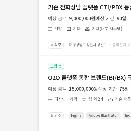
기존 전화상담 플랫폼 CTI/PBX 
예상 금액
9,000,000원
예상 기간
90일
개발
기타
기타(내부 시스템)
외주
· 등록일자 202
경상남도 창원시 성산구
📔
모집 중
O2O 플랫폼 통합 브랜드(BI/BX) 
예상 금액
15,000,000원
예상 기간
75일
디자인 · 기획
웹 외 2개
기술 자
Figma
Adobe Illustrator
Ind
외주
📔