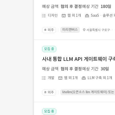
예상 금액
협의 후 결정
예상 기간
180일
디자인
웹 외 1개
SaaSㆍ솔루션 
미리캔버스
외주
·
서울특별시 구로구
📔
모집 중
사내 통합 LLM API 게이트웨이 구
예상 금액
협의 후 결정
예상 기간
30일
개발
웹 외 1개
LLM 구축 외 1개
litellm(오픈소스 llm 게이트웨이)
외주
📔
모집 중