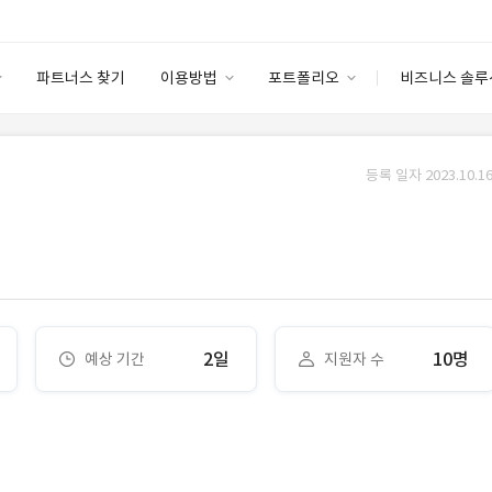
파트너스 찾기
이용방법
포트폴리오
비즈니스 솔루
이용방법
포트폴리오
엔터프라이즈
I
파트너 등급
이용후기
등록 일자 2023.10.16
안심 코드 케어
이용요금
솔루션 마켓
고객센터
스토어
2일
10명
예상 기간
지원자 수