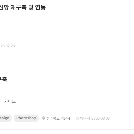
통신망 재구축 및 연동
6.07.28.
구축
문ㆍ가이드
esign
Photoshop
· 등록일자 2026.08.03.
전라북도 익산시