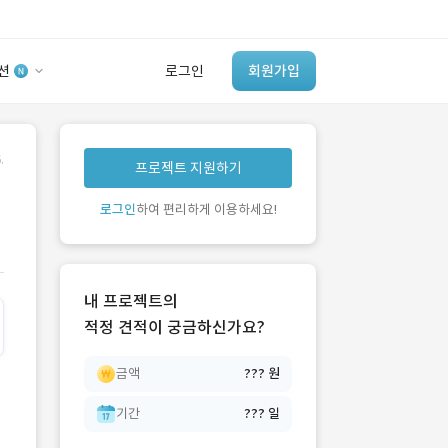
션
로그인
회원가입
유사사례 검색 AI
.
프로젝트 지원하기
‘이런 거’ 만들어본
개발 회사 있어?
로그인
하여 편리하게 이용하세요!
바로가기
내 프로젝트의
적정 견적이 궁금하신가요?
금액
??? 원
기간
??? 일