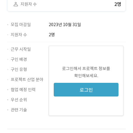
2명
지원자 수
모집 마감일
2023년 10월 31일
지원자 수
2명
근무 시작일
구인 배경
로그인해서 프로젝트 정보를
구인 유형
확인해보세요.
프로젝트 산업 분야
협업 예정 인력
로그인
우선 순위
관련 기술
Flutter · 경력 무관