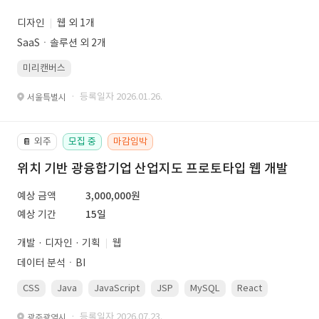
디자인
웹 외 1개
SaaSㆍ솔루션 외 2개
미리캔버스
· 등록일자 2026.01.26.
서울특별시
외주
모집 중
마감임박
📔
위치 기반 광융합기업 산업지도 프로토타입 웹 개발
예상 금액
3,000,000원
예상 기간
15일
개발 · 디자인 · 기획
웹
데이터 분석ㆍBI
CSS
Java
JavaScript
JSP
MySQL
React
Spring
· 등록일자 2026.07.23.
광주광역시