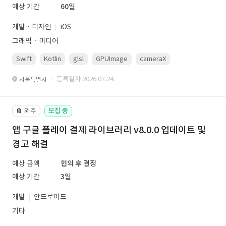
예상 기간
60일
개발 · 디자인
iOS
그래픽ㆍ미디어
Swift
Kotlin
glsl
GPUImage
cameraX
avfoundation
· 등록일자 2026.07.24.
서울특별시
외주
모집 중
📔
앱 구글 플레이 결제 라이브러리 v8.0.0 업데이트 및
경고 해결
예상 금액
협의 후 결정
예상 기간
3일
개발
안드로이드
기타