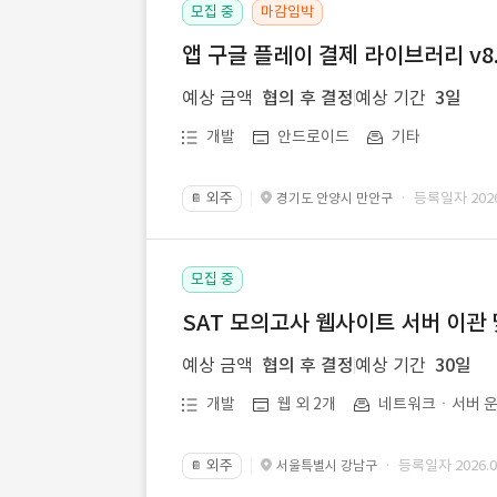
모집 중
마감임박
앱 구글 플레이 결제 라이브러리 v8.
예상 금액
협의 후 결정
예상 기간
3일
개발
안드로이드
기타
외주
· 등록일자 2026.
경기도 안양시 만안구
📔
모집 중
SAT 모의고사 웹사이트 서버 이관 
예상 금액
협의 후 결정
예상 기간
30일
개발
웹 외 2개
네트워크ㆍ서버 운
외주
· 등록일자 2026.07
서울특별시 강남구
📔