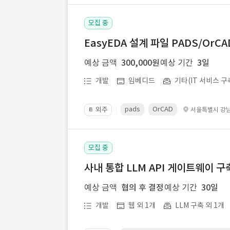
모집 중
EasyEDA 설계 파일 PADS/Or
예상 금액
300,000원
예상 기간
3일
개발
임베디드
기타(IT 서비스 구
pads
OrCAD
외주
서울특별시 강
📔
모집 중
사내 통합 LLM API 게이트웨이 구
예상 금액
협의 후 결정
예상 기간
30일
개발
웹 외 1개
LLM 구축 외 1개