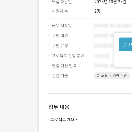
모집 마감일
2023년 10월 27일
지원자 수
2명
근무 시작일
구인 배경
로그
구인 유형
프로젝트 산업 분야
협업 예정 인력
관련 기술
Oracle · 경력 무관
업무 내용
<프로젝트 개요>