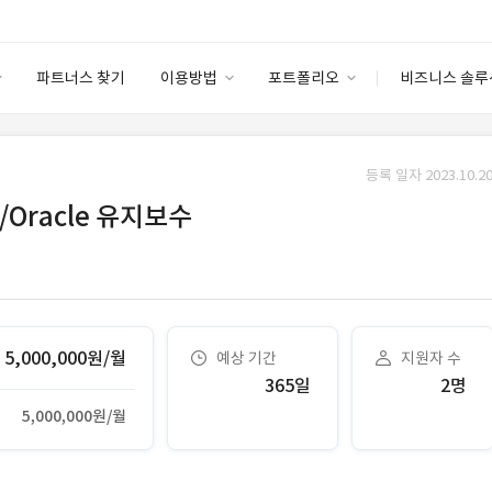
파트너스 찾기
이용방법
포트폴리오
비즈니스 솔루
이용방법
포트폴리오
엔터프라이즈
I
파트너 등급
이용후기
등록 일자 2023.10.20
안심 코드 케어
이용요금
솔루션 마켓
/Oracle 유지보수
고객센터
스토어
5,000,000원/월
예상 기간
지원자 수
365일
2명
5,000,000원/월