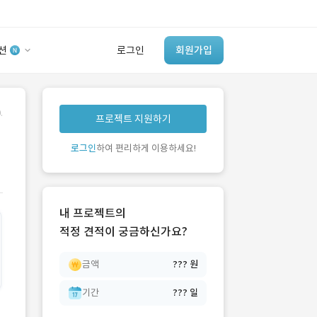
션
로그인
회원가입
유사사례 검색 AI
.
프로젝트 지원하기
‘이런 거’ 만들어본
개발 회사 있어?
로그인
하여 편리하게 이용하세요!
바로가기
내 프로젝트의
적정 견적이 궁금하신가요?
금액
??? 원
기간
??? 일