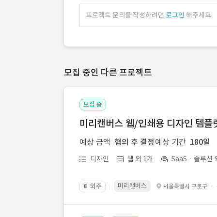
프로젝트 문의를 작성하려면
로그인
해주세요.
모집 중인 다른 프로젝트
모집 중
미리캔버스 웹/인쇄용 디자인 템플릿 
예상 금액
협의 후 결정
예상 기간
180일
디자인
웹 외 1개
SaaSㆍ솔루션 
미리캔버스
외주
·
서울특별시 구로구
📔