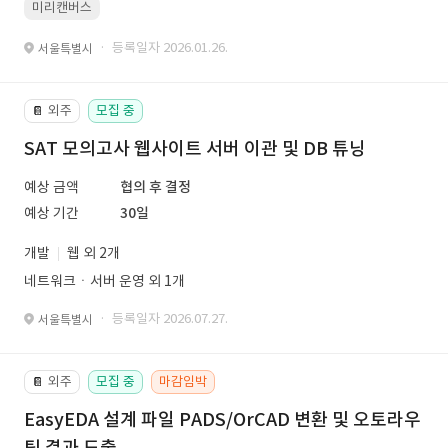
미리캔버스
· 등록일자 2026.01.26.
서울특별시
외주
모집 중
📔
SAT 모의고사 웹사이트 서버 이관 및 DB 튜닝
예상 금액
협의 후 결정
예상 기간
30일
개발
웹 외 2개
네트워크ㆍ서버 운영 외 1개
· 등록일자 2026.07.27.
서울특별시
외주
모집 중
마감임박
📔
EasyEDA 설계 파일 PADS/OrCAD 변환 및 오토라우
팅 결과 도출