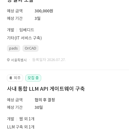
예상 금액
300,000원
예상 기간
3일
개발
임베디드
기타(IT 서비스 구축)
pads
OrCAD
· 등록일자 2026.07.27.
서울특별시
외주
모집 중
📔
사내 통합 LLM API 게이트웨이 구축
예상 금액
협의 후 결정
예상 기간
30일
개발
웹 외 1개
LLM 구축 외 1개