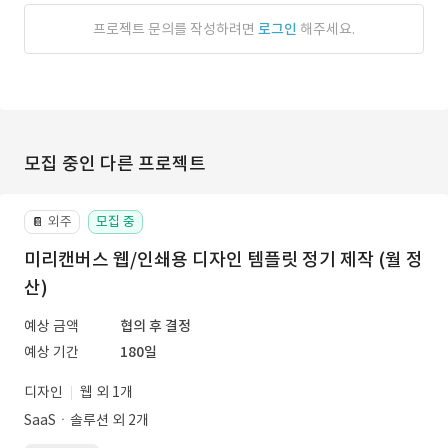
프로젝트 문의를 작성하려면
로그인
해주세요.
모집 중인 다른 프로젝트
외주
모집 중
📔
미리캔버스 웹/인쇄용 디자인 템플릿 정기 제작 (월 정
산)
예상 금액
협의 후 결정
예상 기간
180일
디자인
웹 외 1개
SaaSㆍ솔루션 외 2개