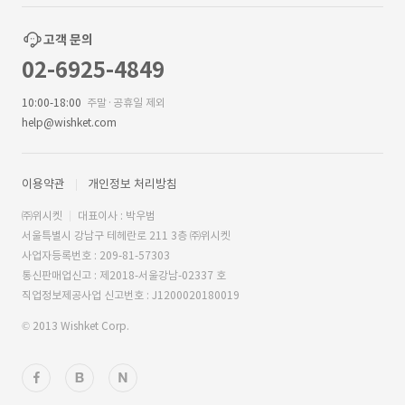
고객 문의
02-6925-4849
10:00-18:00
주말·공휴일 제외
help@wishket.com
이용약관
개인정보 처리방침
㈜위시켓
대표이사 : 박우범
서울특별시 강남구 테헤란로 211 3층 ㈜위시켓
사업자등록번호 : 209-81-57303
통신판매업신고 : 제2018-서울강남-02337 호
직업정보제공사업 신고번호 : J1200020180019
© 2013 Wishket Corp.