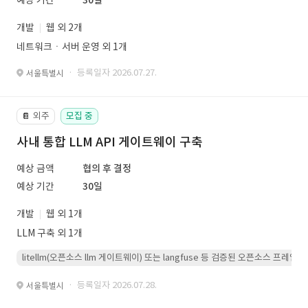
예상 기간
30일
개발
웹 외 2개
네트워크ㆍ서버 운영 외 1개
· 등록일자 2026.07.27.
서울특별시
외주
모집 중
📔
사내 통합 LLM API 게이트웨이 구축
예상 금액
협의 후 결정
예상 기간
30일
개발
웹 외 1개
LLM 구축 외 1개
litellm(오픈소스 llm 게이트웨이) 또는 langfuse 등 검증된 오픈소스 프
· 등록일자 2026.07.28.
서울특별시