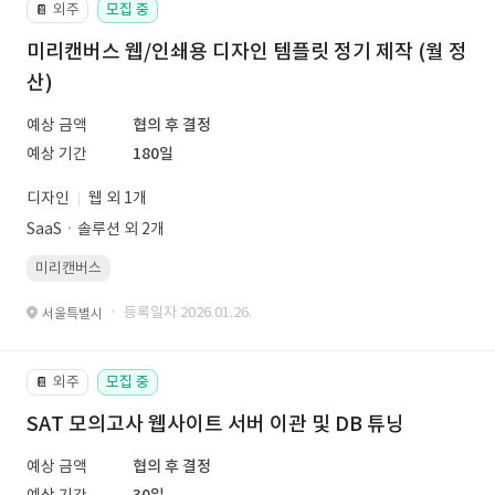
외주
모집 중
📔
미리캔버스 웹/인쇄용 디자인 템플릿 정기 제작 (월 정
산)
예상 금액
협의 후 결정
예상 기간
180일
디자인
웹 외 1개
SaaSㆍ솔루션 외 2개
미리캔버스
· 등록일자 2026.01.26.
서울특별시
외주
모집 중
📔
SAT 모의고사 웹사이트 서버 이관 및 DB 튜닝
예상 금액
협의 후 결정