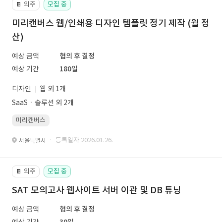
외주
모집 중
📔
미리캔버스 웹/인쇄용 디자인 템플릿 정기 제작 (월 정
산)
예상 금액
협의 후 결정
예상 기간
180일
디자인
웹 외 1개
SaaSㆍ솔루션 외 2개
미리캔버스
· 등록일자 2026.01.26.
서울특별시
외주
모집 중
📔
SAT 모의고사 웹사이트 서버 이관 및 DB 튜닝
예상 금액
협의 후 결정