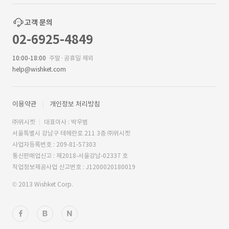
고객 문의
02-6925-4849
10:00-18:00
주말·공휴일 제외
help@wishket.com
이용약관
개인정보 처리방침
㈜위시켓
대표이사 : 박우범
서울특별시 강남구 테헤란로 211 3층 ㈜위시켓
사업자등록번호 : 209-81-57303
통신판매업신고 : 제2018-서울강남-02337 호
직업정보제공사업 신고번호 : J1200020180019
© 2013 Wishket Corp.