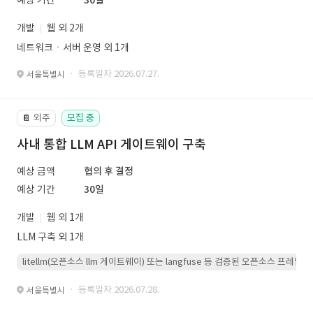
예상 기간
30일
개발
웹 외 2개
네트워크ㆍ서버 운영 외 1개
· 등록일자 2026.07.27.
서울특별시
외주
모집 중
📔
사내 통합 LLM API 게이트웨이 구축
예상 금액
협의 후 결정
예상 기간
30일
개발
웹 외 1개
LLM 구축 외 1개
litellm(오픈소스 llm 게이트웨이) 또는 langfuse 등 검증된 오픈소스 프
· 등록일자 2026.07.28.
서울특별시