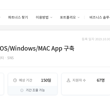
파트너스 찾기
이용방법
포트폴리오
비즈니스 솔루
이용방법
포트폴리오
엔터프라이즈
I
파트너 등급
이용후기
등록 일자 2023.10.30
안심 코드 케어
이용요금
솔루션 마켓
OS/Windows/MAC App 구축
고객센터
스토어
티ㆍSNS
150일
67명
예상 기간
지원자 수
기간 조율 가능