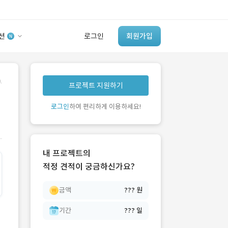
션
로그인
회원가입
유사사례 검색 AI
.
프로젝트 지원하기
‘이런 거’ 만들어본
개발 회사 있어?
로그인
하여 편리하게 이용하세요!
바로가기
내 프로젝트의
적정 견적이 궁금하신가요?
금액
??? 원
기간
??? 일