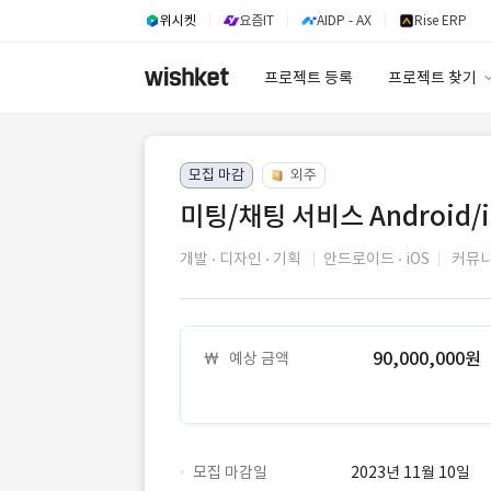
위시켓
요즘IT
AIDP - AX
Rise ERP
프로젝트 등록
프로젝트 찾기
프로젝트 찾기
모집 마감
외주
유사사례 검색 A
미팅/채팅 서비스 Android/i
개발
디자인
기획
안드로이드
iOS
커뮤니
90,000,000원
예상 금액
모집 마감일
2023년 11월 10일