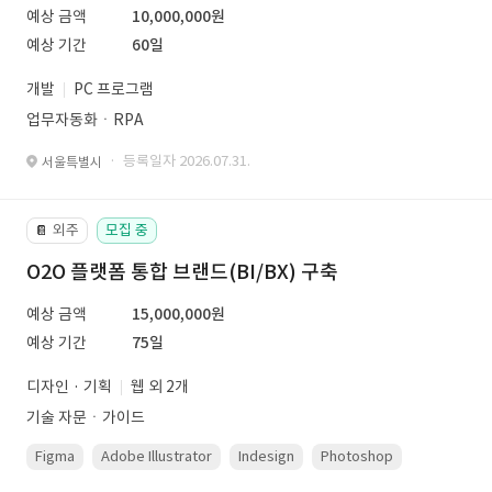
예상 금액
10,000,000원
예상 기간
60일
개발
PC 프로그램
업무자동화ㆍRPA
· 등록일자 2026.07.31.
서울특별시
외주
모집 중
📔
O2O 플랫폼 통합 브랜드(BI/BX) 구축
예상 금액
15,000,000원
예상 기간
75일
디자인 · 기획
웹 외 2개
기술 자문ㆍ가이드
Figma
Adobe Illustrator
Indesign
Photoshop