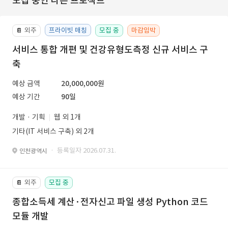
모집 중인 다른 프로젝트
외주
프라이빗 매칭
모집 중
마감임박
📔
서비스 통합 개편 및 건강유형도측정 신규 서비스 구
축
예상 금액
20,000,000원
예상 기간
90일
개발 · 기획
웹 외 1개
기타(IT 서비스 구축) 외 2개
· 등록일자 2026.07.31.
인천광역시
외주
모집 중
📔
종합소득세 계산·전자신고 파일 생성 Python 코드
모듈 개발