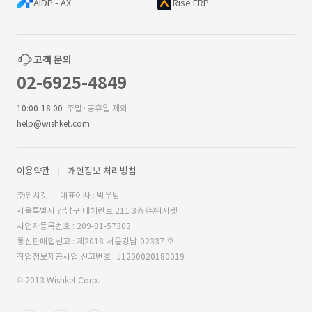
AIDP - AX
Rise ERP
고객 문의
02-6925-4849
10:00-18:00
주말·공휴일 제외
help@wishket.com
이용약관
개인정보 처리방침
㈜위시켓
대표이사 : 박우범
서울특별시 강남구 테헤란로 211 3층 ㈜위시켓
사업자등록번호 : 209-81-57303
통신판매업신고 : 제2018-서울강남-02337 호
직업정보제공사업 신고번호 : J1200020180019
© 2013 Wishket Corp.