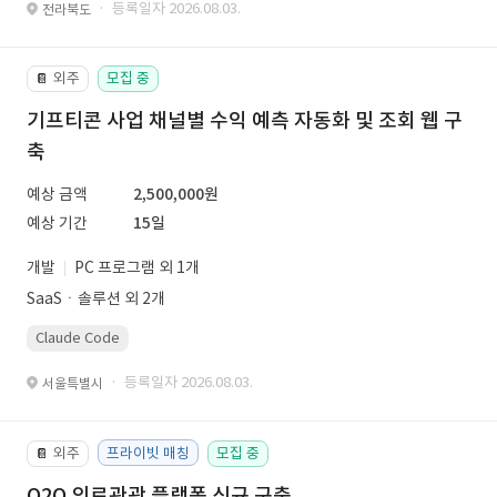
· 등록일자 2026.08.03.
전라북도
외주
모집 중
📔
기프티콘 사업 채널별 수익 예측 자동화 및 조회 웹 구
축
예상 금액
2,500,000원
예상 기간
15일
개발
PC 프로그램 외 1개
SaaSㆍ솔루션 외 2개
Claude Code
· 등록일자 2026.08.03.
서울특별시
외주
프라이빗 매칭
모집 중
📔
O2O 의료관광 플랫폼 신규 구축