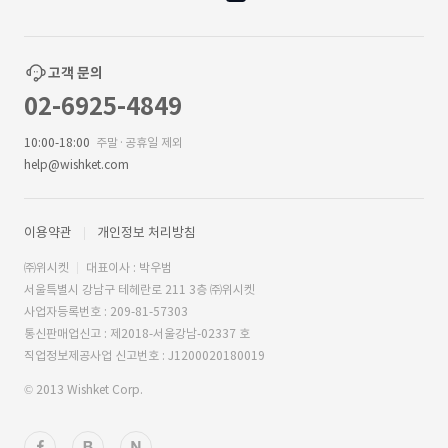
고객 문의
02-6925-4849
10:00-18:00
주말·공휴일 제외
help@wishket.com
이용약관
개인정보 처리방침
㈜위시켓
대표이사 : 박우범
서울특별시 강남구 테헤란로 211 3층 ㈜위시켓
사업자등록번호 : 209-81-57303
통신판매업신고 : 제2018-서울강남-02337 호
직업정보제공사업 신고번호 : J1200020180019
© 2013 Wishket Corp.