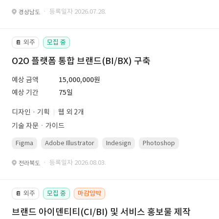
· 등록일자 2026.07.28.
경상남도
외주
모집 중
📔
O2O 플랫폼 통합 브랜드(BI/BX) 구축
예상 금액
15,000,000원
예상 기간
75일
디자인 · 기획
웹 외 2개
기술 자문ㆍ가이드
Figma
Adobe Illustrator
Indesign
Photoshop
· 등록일자 2026.08.03.
전라북도
외주
모집 중
마감임박
📔
브랜드 아이덴티티(CI/BI) 및 서비스 홍보물 제작