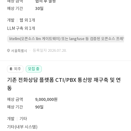
예상 금액
협의 후 결정
예상 기간
30일
개발
웹 외 1개
LLM 구축 외 1개
litellm(오픈소스 llm 게이트웨이) 또는 langfuse 등 검증된 오픈소스 프
· 등록일자 2026.07.28.
서울특별시
외주
모집 중
📔
기존 전화상담 플랫폼 CTI/PBX 통신망 재구축 및 연
동
예상 금액
9,000,000원
예상 기간
90일
개발
기타
기타(내부 시스템)