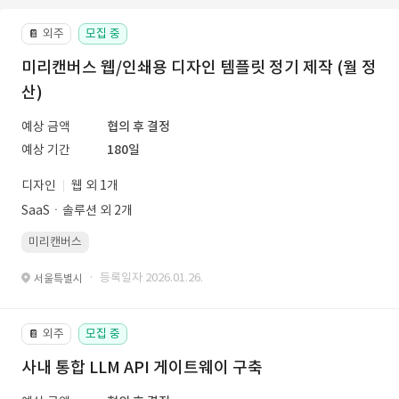
외주
모집 중
📔
미리캔버스 웹/인쇄용 디자인 템플릿 정기 제작 (월 정
산)
예상 금액
협의 후 결정
예상 기간
180일
디자인
웹 외 1개
SaaSㆍ솔루션 외 2개
미리캔버스
· 등록일자 2026.01.26.
서울특별시
외주
모집 중
📔
사내 통합 LLM API 게이트웨이 구축