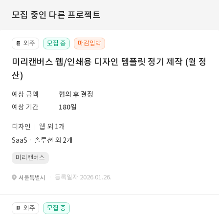
모집 중인 다른 프로젝트
외주
모집 중
마감임박
📔
미리캔버스 웹/인쇄용 디자인 템플릿 정기 제작 (월 정
산)
예상 금액
협의 후 결정
예상 기간
180일
디자인
웹 외 1개
SaaSㆍ솔루션 외 2개
미리캔버스
· 등록일자 2026.01.26.
서울특별시
외주
모집 중
📔