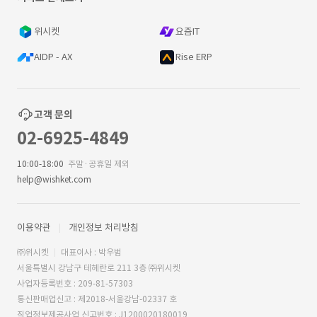
위시켓
요즘IT
AIDP - AX
Rise ERP
고객 문의
02-6925-4849
10:00-18:00
주말·공휴일 제외
help@wishket.com
이용약관
개인정보 처리방침
㈜위시켓
대표이사 : 박우범
서울특별시 강남구 테헤란로 211 3층 ㈜위시켓
사업자등록번호 : 209-81-57303
통신판매업신고 : 제2018-서울강남-02337 호
직업정보제공사업 신고번호 : J1200020180019