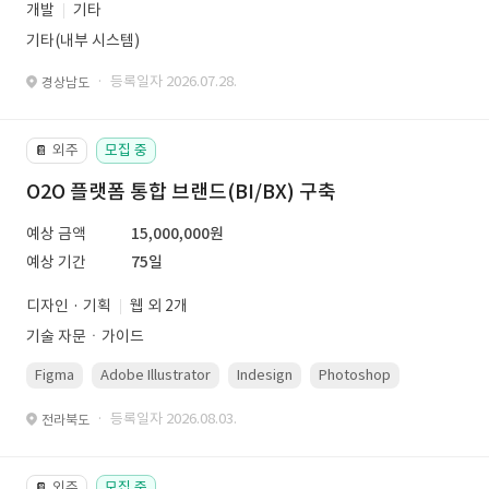
개발
기타
기타(내부 시스템)
· 등록일자 2026.07.28.
경상남도
외주
모집 중
📔
O2O 플랫폼 통합 브랜드(BI/BX) 구축
예상 금액
15,000,000원
예상 기간
75일
디자인 · 기획
웹 외 2개
기술 자문ㆍ가이드
Figma
Adobe Illustrator
Indesign
Photoshop
· 등록일자 2026.08.03.
전라북도
외주
모집 중
📔