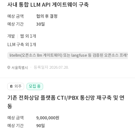
사내 통합 LLM API 게이트웨이 구축
예상 금액
협의 후 결정
예상 기간
30일
개발
웹 외 1개
LLM 구축 외 1개
litellm(오픈소스 llm 게이트웨이) 또는 langfuse 등 검증된 오픈소스 프
· 등록일자 2026.07.28.
서울특별시
외주
모집 중
📔
기존 전화상담 플랫폼 CTI/PBX 통신망 재구축 및 연
동
예상 금액
9,000,000원
예상 기간
90일