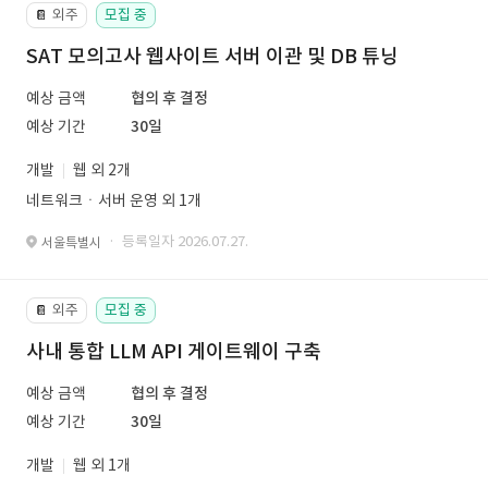
외주
모집 중
📔
SAT 모의고사 웹사이트 서버 이관 및 DB 튜닝
예상 금액
협의 후 결정
예상 기간
30일
개발
웹 외 2개
네트워크ㆍ서버 운영 외 1개
· 등록일자 2026.07.27.
서울특별시
외주
모집 중
📔
사내 통합 LLM API 게이트웨이 구축
예상 금액
협의 후 결정
예상 기간
30일
개발
웹 외 1개