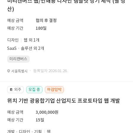
미리캔버스 웹/인쇄용 디자인 템플릿 정기 제작 (월 정
산)
예상 금액
협의 후 결정
예상 기간
180일
디자인
웹 외 1개
SaaSㆍ솔루션 외 2개
미리캔버스
· 등록일자 2026.01.26.
서울특별시
외주
모집 중
마감임박
📔
위치 기반 광융합기업 산업지도 프로토타입 웹 개발
예상 금액
3,000,000원
예상 기간
15일
개발 · 디자인 · 기획
웹