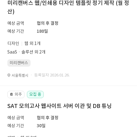
미리캔버스 웹/인쇄용 디자인 템플릿 정기 제작 (월 정
산)
예상 금액
협의 후 결정
예상 기간
180일
디자인
웹 외 1개
SaaSㆍ솔루션 외 2개
미리캔버스
· 등록일자 2026.01.26.
서울특별시
외주
모집 중
📔
SAT 모의고사 웹사이트 서버 이관 및 DB 튜닝
예상 금액
협의 후 결정
예상 기간
30일