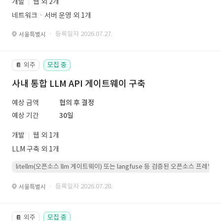
개발
웹 외 2개
네트워크ㆍ서버 운영 외 1개
· 등록일자 2026.07.27.
서울특별시
외주
모집 중
📔
사내 통합 LLM API 게이트웨이 구축
예상 금액
협의 후 결정
예상 기간
30일
개발
웹 외 1개
LLM 구축 외 1개
litellm(오픈소스 llm 게이트웨이) 또는 langfuse 등 검증된 오픈소스 프
· 등록일자 2026.07.28.
서울특별시
외주
모집 중
📔