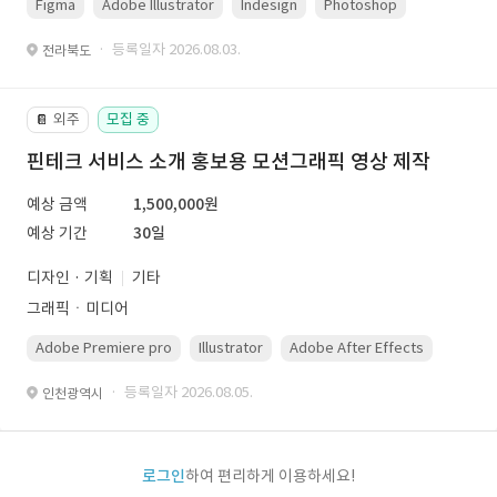
Figma
Adobe Illustrator
Indesign
Photoshop
· 등록일자 2026.08.03.
전라북도
외주
모집 중
📔
핀테크 서비스 소개 홍보용 모션그래픽 영상 제작
예상 금액
1,500,000원
예상 기간
30일
디자인 · 기획
기타
그래픽ㆍ미디어
Adobe Premiere pro
Illustrator
Adobe After Effects
Photo
· 등록일자 2026.08.05.
인천광역시
로그인
하여 편리하게 이용하세요!