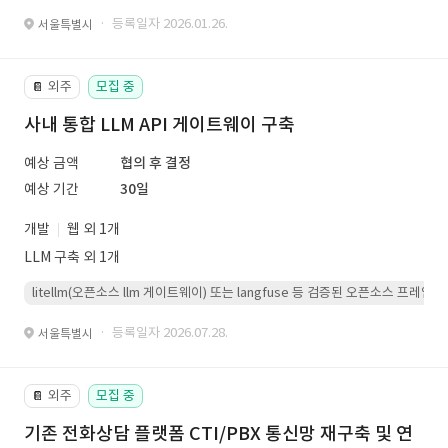
· 등록일자 2026.01.26.
서울특별시
외주
모집 중
📔
사내 통합 LLM API 게이트웨이 구축
예상 금액
협의 후 결정
예상 기간
30일
개발
웹 외 1개
LLM 구축 외 1개
litellm(오픈소스 llm 게이트웨이) 또는 langfuse 등 검증된 오픈소스 프
· 등록일자 2026.07.28.
서울특별시
외주
모집 중
📔
기존 전화상담 플랫폼 CTI/PBX 통신망 재구축 및 연