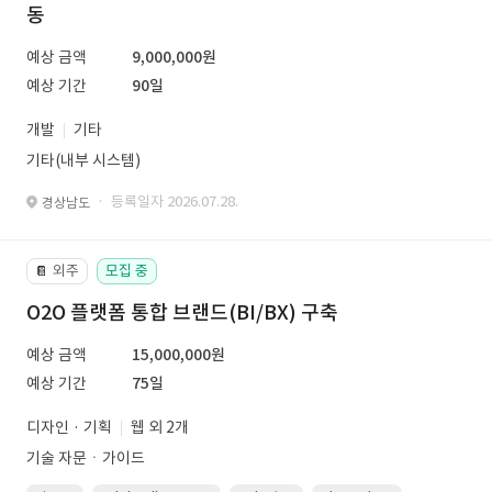
동
예상 금액
9,000,000원
예상 기간
90일
개발
기타
기타(내부 시스템)
· 등록일자 2026.07.28.
경상남도
외주
모집 중
📔
O2O 플랫폼 통합 브랜드(BI/BX) 구축
예상 금액
15,000,000원
예상 기간
75일
디자인 · 기획
웹 외 2개
기술 자문ㆍ가이드