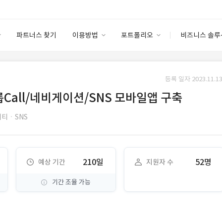
파트너스 찾기
이용방법
포트폴리오
비즈니스 솔루
이용방법
포트폴리오
엔터프라이즈
I
파트너 등급
이용후기
등록 일자 2023.11.13
안심 코드 케어
이용요금
솔루션 마켓
Call/네비게이션/SNS 모바일앱 구축
고객센터
스토어
티ㆍSNS
210일
52명
예상 기간
지원자 수
기간 조율 가능