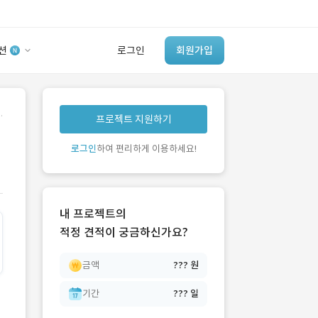
션
로그인
회원가입
유사사례 검색 AI
.
프로젝트 지원하기
‘이런 거’ 만들어본
개발 회사 있어?
로그인
하여 편리하게 이용하세요!
바로가기
내 프로젝트의
적정 견적이 궁금하신가요?
금액
??? 원
기간
??? 일