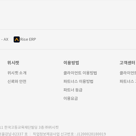
 - AX
Rise ERP
위시켓
이용방법
고객센터
위시켓 소개
클라이언트 이용방법
클라이언
신뢰와 안전
파트너스 이용방법
파트너스
파트너 등급
이용요금
11 한국고등교육재단빌딩 3층 ㈜위시켓
서울강남-02337 호
직업정보제공사업 신고번호 : J1200020180019