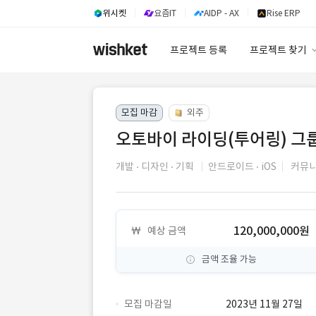
위시켓
요즘IT
AIDP - AX
Rise ERP
프로젝트 등록
프로젝트 찾기
프로젝트 찾기
모집 마감
외주
유사사례 검색 A
오토바이 라이딩(투어링) 그룹
개발
디자인
기획
안드로이드
iOS
커뮤니
120,000,000원
예상 금액
금액 조율 가능
모집 마감일
2023년 11월 27일