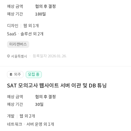
예상 금액
협의 후 결정
예상 기간
180일
디자인
웹 외 1개
SaaSㆍ솔루션 외 2개
미리캔버스
· 등록일자 2026.01.26.
서울특별시
외주
모집 중
📔
SAT 모의고사 웹사이트 서버 이관 및 DB 튜닝
예상 금액
협의 후 결정
예상 기간
30일
개발
웹 외 2개
네트워크ㆍ서버 운영 외 1개