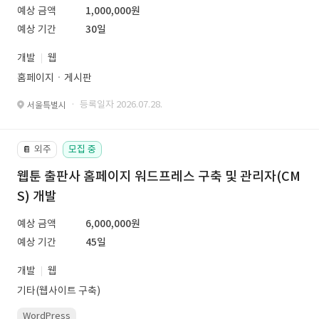
예상 금액
1,000,000원
예상 기간
30일
개발
웹
홈페이지ㆍ게시판
· 등록일자 2026.07.28.
서울특별시
외주
모집 중
📔
웹툰 출판사 홈페이지 워드프레스 구축 및 관리자(CM
S) 개발
예상 금액
6,000,000원
예상 기간
45일
개발
웹
기타(웹사이트 구축)
WordPress