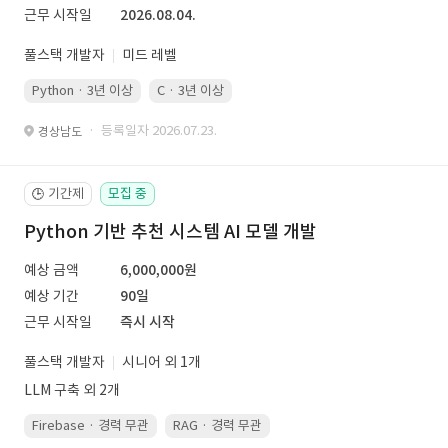
근무 시작일
2026.08.04.
풀스택 개발자
미드 레벨
Python · 3년 이상
C · 3년 이상
· 등록일자 2026.07.23.
경상남도
기간제
모집 중
🕒
Python 기반 추천 시스템 AI 모델 개발
예상 금액
6,000,000원
예상 기간
90일
근무 시작일
즉시 시작
풀스택 개발자
시니어 외 1개
LLM 구축 외 2개
Firebase · 경력 무관
RAG · 경력 무관
re-ranking · 경력 무관
P