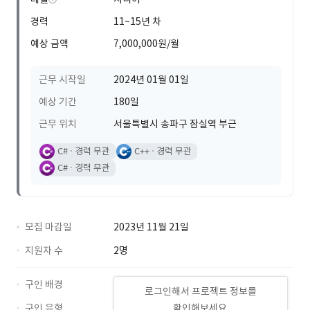
경력
11~15년 차
예상 금액
7,000,000원/월
근무 시작일
2024년 01월 01일
예상 기간
180일
근무 위치
서울특별시 송파구 잠실역 부근
C#
경력 무관
C++
경력 무관
C#
경력 무관
모집 마감일
2023년 11월 21일
지원자 수
2명
구인 배경
로그인해서 프로젝트 정보를
구인 유형
확인해보세요.