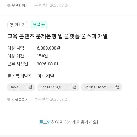
· 등록일자 2026.07.24.
부산광역시
기간제
모집 중
🕒
교육 콘텐츠 문제은행 웹 플랫폼 풀스택 개발
예상 금액
6,000,000원
예상 기간
150일
근무 시작일
2026.08.01.
풀스택 개발자
미드 레벨
Java · 3~7년
PostgreSQL · 3~7년
Spring Boot · 3~7년
Pyth
· 등록일자 2026.07.27.
서울특별시
로그인
하여 편리하게 이용하세요!