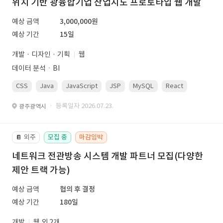
위치 기반 광융합기업 산업지도 프로토타입 웹 개발
예상 금액
3,000,000원
예상 기간
15일
개발 · 디자인 · 기획
웹
데이터 분석ㆍBI
CSS
Java
JavaScript
JSP
MySQL
React
Spring
· 등록일자 2026.07.23.
광주광역시
외주
모집 중
마감임박
📔
네트워크 전관방송 시스템 개발 파트너 모집(다양한
제안 트랙 가능)
예상 금액
협의 후 결정
예상 기간
180일
개발
웹 외 2개