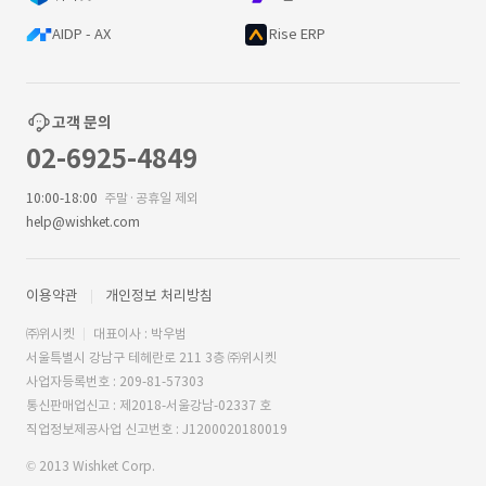
AIDP - AX
Rise ERP
고객 문의
02-6925-4849
10:00-18:00
주말·공휴일 제외
help@wishket.com
이용약관
개인정보 처리방침
㈜위시켓
대표이사 : 박우범
서울특별시 강남구 테헤란로 211 3층 ㈜위시켓
사업자등록번호 : 209-81-57303
통신판매업신고 : 제2018-서울강남-02337 호
직업정보제공사업 신고번호 : J1200020180019
© 2013 Wishket Corp.