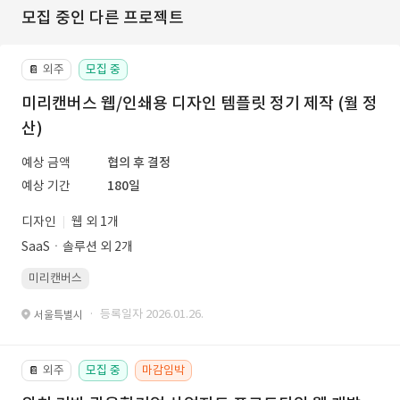
모집 중인 다른 프로젝트
외주
모집 중
📔
미리캔버스 웹/인쇄용 디자인 템플릿 정기 제작 (월 정
산)
예상 금액
협의 후 결정
예상 기간
180일
디자인
웹 외 1개
SaaSㆍ솔루션 외 2개
미리캔버스
· 등록일자 2026.01.26.
서울특별시
외주
모집 중
마감임박
📔