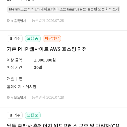
litellm(오픈소스 llm 게이트웨이) 또는 langfuse 등 검증된 오픈소스 프
· 등록일자 2026.07.28.
서울특별시
외주
모집 중
마감임박
📔
기존 PHP 웹사이트 AWS 호스팅 이전
예상 금액
1,000,000원
예상 기간
30일
개발
웹
홈페이지ㆍ게시판
· 등록일자 2026.07.28.
서울특별시
외주
모집 중
📔
웹툰 출판사 홈페이지 워드프레스 구축 및 관리자(CM