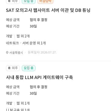
외주
모집 중
마감임박
📔
SAT 모의고사 웹사이트 서버 이관 및 DB 튜닝
예상 금액
협의 후 결정
예상 기간
30일
개발
웹 외 2개
네트워크ㆍ서버 운영 외 1개
· 등록일자 2026.07.27.
서울특별시
외주
모집 중
📔
사내 통합 LLM API 게이트웨이 구축
예상 금액
협의 후 결정
예상 기간
30일
개발
웹 외 1개
LLM 구축 외 1개