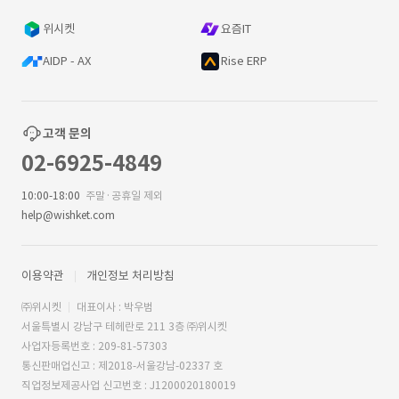
위시켓
요즘IT
AIDP - AX
Rise ERP
고객 문의
02-6925-4849
10:00-18:00
주말·공휴일 제외
help@wishket.com
이용약관
개인정보 처리방침
㈜위시켓
대표이사 : 박우범
서울특별시 강남구 테헤란로 211 3층 ㈜위시켓
사업자등록번호 : 209-81-57303
통신판매업신고 : 제2018-서울강남-02337 호
직업정보제공사업 신고번호 : J1200020180019