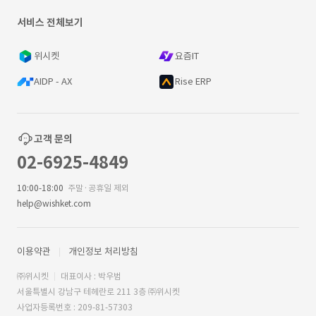
서비스 전체보기
위시켓
요즘IT
AIDP - AX
Rise ERP
고객 문의
02-6925-4849
10:00-18:00
주말·공휴일 제외
help@wishket.com
이용약관
개인정보 처리방침
㈜위시켓
대표이사 : 박우범
서울특별시 강남구 테헤란로 211 3층 ㈜위시켓
사업자등록번호 : 209-81-57303