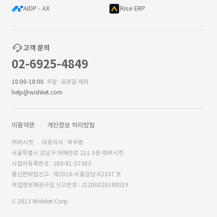
AIDP - AX
Rise ERP
고객 문의
02-6925-4849
10:00-18:00
주말·공휴일 제외
help@wishket.com
이용약관
개인정보 처리방침
㈜위시켓
대표이사 : 박우범
서울특별시 강남구 테헤란로 211 3층 ㈜위시켓
사업자등록번호 : 209-81-57303
통신판매업신고 : 제2018-서울강남-02337 호
직업정보제공사업 신고번호 : J1200020180019
© 2013 Wishket Corp.