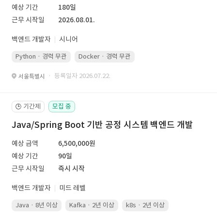
예상 기간
180일
근무 시작일
2026.08.01.
백엔드 개발자
시니어
Python · 경력 무관
Docker · 경력 무관
Kubernetes · 경력 무관
· 등록일자 2026.07.22.
서울특별시
기간제
모집 중
🕒
Java/Spring Boot 기반 공정 시스템 백엔드 개발
예상 금액
6,500,000원
예상 기간
90일
근무 시작일
즉시 시작
백엔드 개발자
미드 레벨
Java · 8년 이상
Kafka · 2년 이상
k8s · 2년 이상
Spring Boot 