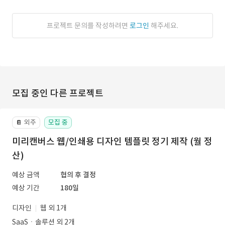
프로젝트 문의를 작성하려면
로그인
해주세요.
모집 중인 다른 프로젝트
외주
모집 중
📔
미리캔버스 웹/인쇄용 디자인 템플릿 정기 제작 (월 정
산)
예상 금액
협의 후 결정
예상 기간
180일
디자인
웹 외 1개
SaaSㆍ솔루션 외 2개