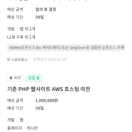
예상 금액
협의 후 결정
예상 기간
30일
개발
웹 외 1개
LLM 구축 외 1개
litellm(오픈소스 llm 게이트웨이) 또는 langfuse 등 검증된 오픈소스 프
· 등록일자 2026.07.28.
서울특별시
외주
모집 중
📔
기존 PHP 웹사이트 AWS 호스팅 이전
예상 금액
1,000,000원
예상 기간
30일
개발
웹
홈페이지ㆍ게시판