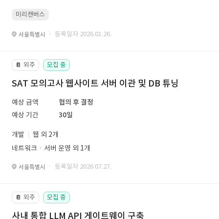
미리캔버스
· 등록일자 2026.01.26.
서울특별시
외주
모집 중
📔
SAT 모의고사 웹사이트 서버 이관 및 DB 튜닝
예상 금액
협의 후 결정
예상 기간
30일
개발
웹 외 2개
네트워크ㆍ서버 운영 외 1개
· 등록일자 2026.07.27.
서울특별시
외주
모집 중
📔
사내 통합 LLM API 게이트웨이 구축