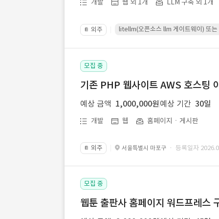
개발
웹 외 1개
LLM 구축 외 1개
litellm(오픈소스 llm 게이트웨이)
외주
📔
모집 중
기존 PHP 웹사이트 AWS 호스팅 
예상 금액
1,000,000원
예상 기간
30일
개발
웹
홈페이지ㆍ게시판
외주
· 등록일자 2026.07
서울특별시 마포구
📔
모집 중
웹툰 출판사 홈페이지 워드프레스 구