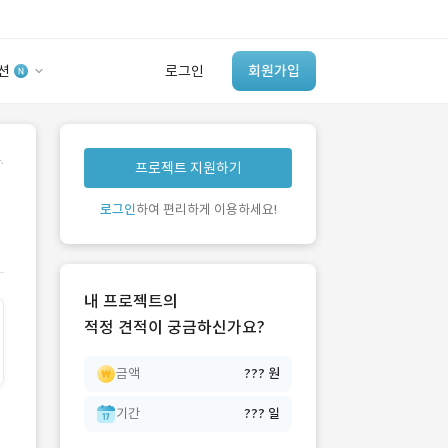
션
로그인
회원가입
유사사례 검색 AI
.
프로젝트 지원하기
‘이런 거’ 만들어본
개발 회사 있어?
로그인
하여 편리하게 이용하세요!
바로가기
내 프로젝트의
적정 견적이 궁금하신가요?
금액
??? 원
기간
??? 일