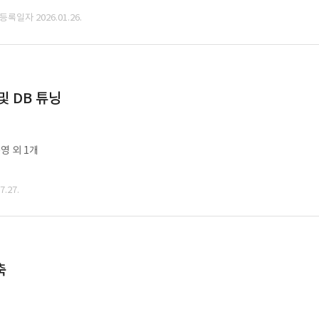
 등록일자 2026.01.26.
및 DB 튜닝
영 외 1개
.27.
축