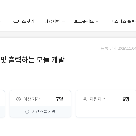
파트너스 찾기
이용방법
포트폴리오
비즈니스 솔루
이용방법
포트폴리오
엔터프라이즈
I
파트너 등급
이용후기
등록 일자 2023.12.04
안심 코드 케어
이용요금
솔루션 마켓
및 출력하는 모듈 개발
고객센터
스토어
7일
6명
예상 기간
지원자 수
기간 조율 가능