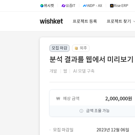
위시켓
요즘IT
AIDP - AX
Rise ERP
프로젝트 등록
프로젝트 찾기
프로젝트 찾기
모집 마감
외주
유사사례 검색 A
분석 결과를 웹에서 미리보기 
개발
웹
AI 모델 구축
2,000,000원
예상 금액
금액 조율 가능
모집 마감일
2023년 12월 06일