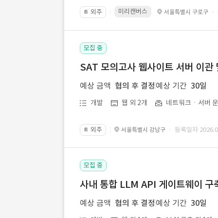
미리캔버스
외주
·
서울특별시 구로구
📔
모집 중
SAT 모의고사 웹사이트 서버 이관 
예상 금액
협의 후 결정
예상 기간
30일
개발
웹 외 2개
네트워크ㆍ서버 운
외주
· 등록일자 2026.07
서울특별시 강남구
📔
모집 중
사내 통합 LLM API 게이트웨이 구
예상 금액
협의 후 결정
예상 기간
30일