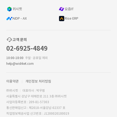
위시켓
요즘IT
AIDP - AX
Rise ERP
고객 문의
02-6925-4849
10:00-18:00
주말·공휴일 제외
help@wishket.com
이용약관
개인정보 처리방침
㈜위시켓
대표이사 : 박우범
서울특별시 강남구 테헤란로 211 3층 ㈜위시켓
사업자등록번호 : 209-81-57303
통신판매업신고 : 제2018-서울강남-02337 호
직업정보제공사업 신고번호 : J1200020180019