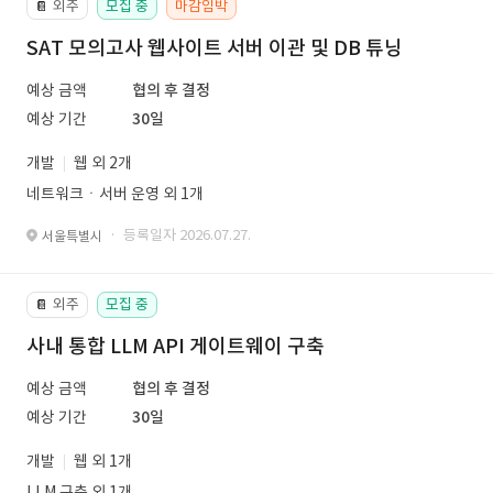
외주
모집 중
마감임박
📔
SAT 모의고사 웹사이트 서버 이관 및 DB 튜닝
예상 금액
협의 후 결정
예상 기간
30일
개발
웹 외 2개
네트워크ㆍ서버 운영 외 1개
· 등록일자 2026.07.27.
서울특별시
외주
모집 중
📔
사내 통합 LLM API 게이트웨이 구축
예상 금액
협의 후 결정
예상 기간
30일
개발
웹 외 1개
LLM 구축 외 1개