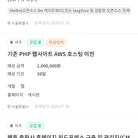
litellm(오픈소스 llm 게이트웨이) 또는 langfuse 등 검증된 오픈소스 프
· 등록일자 2026.07.28.
서울특별시
외주
모집 중
마감임박
📔
기존 PHP 웹사이트 AWS 호스팅 이전
예상 금액
1,000,000원
예상 기간
30일
개발
웹
홈페이지ㆍ게시판
· 등록일자 2026.07.28.
서울특별시
외주
모집 중
📔
웹툰 출판사 홈페이지 워드프레스 구축 및 관리자(CM