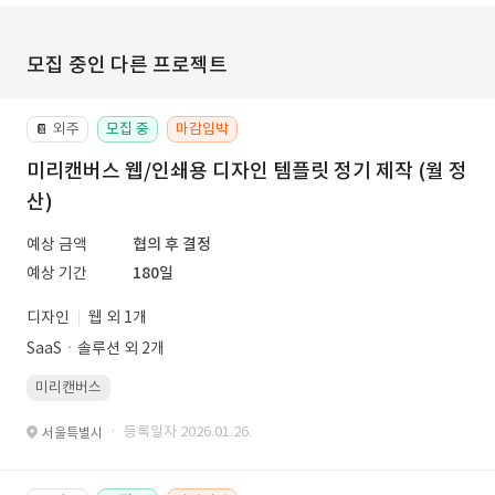
모집 중인 다른 프로젝트
외주
모집 중
마감임박
📔
미리캔버스 웹/인쇄용 디자인 템플릿 정기 제작 (월 정
산)
예상 금액
협의 후 결정
예상 기간
180일
디자인
웹 외 1개
SaaSㆍ솔루션 외 2개
미리캔버스
· 등록일자 2026.01.26.
서울특별시