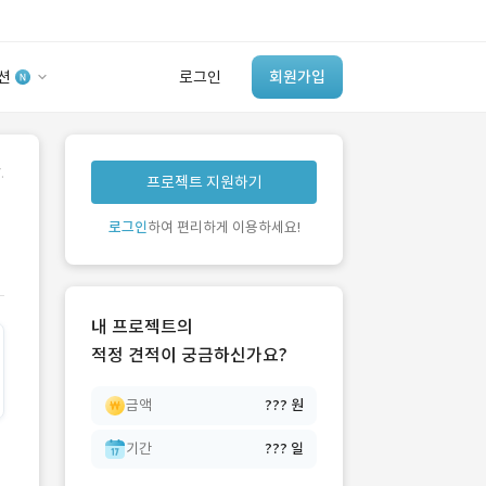
션
로그인
회원가입
유사사례 검색 AI
.
프로젝트 지원하기
‘이런 거’ 만들어본
개발 회사 있어?
로그인
하여 편리하게 이용하세요!
바로가기
내 프로젝트의
적정 견적이 궁금하신가요?
금액
??? 원
기간
??? 일