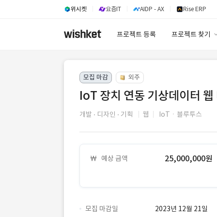
위시켓
요즘IT
AIDP - AX
Rise ERP
프로젝트 등록
프로젝트 찾기
프로젝트 찾기
모집 마감
외주
유사사례 검색 A
IoT 장치 연동 기상데이터 웹
개발
디자인
기획
웹
IoTㆍ블루투스
25,000,000원
예상 금액
모집 마감일
2023년 12월 21일