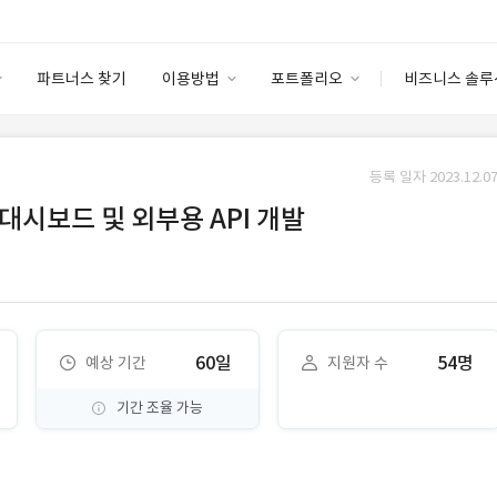
파트너스 찾기
이용방법
포트폴리오
비즈니스 솔루
이용방법
포트폴리오
엔터프라이즈
I
파트너 등급
이용후기
등록 일자 2023.12.07
안심 코드 케어
이용요금
솔루션 마켓
 대시보드 및 외부용 API 개발
고객센터
스토어
60일
54명
예상 기간
지원자 수
기간 조율 가능