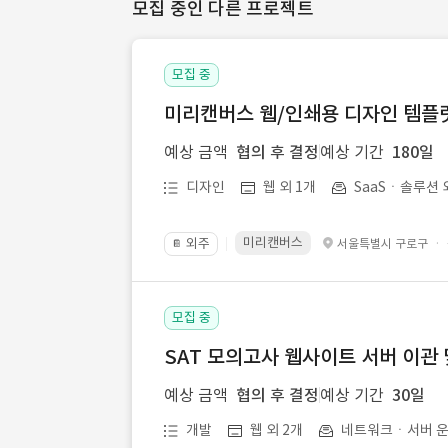
모집 중인 다른 프로젝트
모집 중
미리캔버스 웹/인쇄용 디자인 템플릿 
예상 금액
협의 후 결정
예상 기간
180일
디자인
웹 외 1개
SaaSㆍ솔루션 
미리캔버스
외주
·
서울특별시 구로구
📔
모집 중
SAT 모의고사 웹사이트 서버 이관 
예상 금액
협의 후 결정
예상 기간
30일
개발
웹 외 2개
네트워크ㆍ서버 운