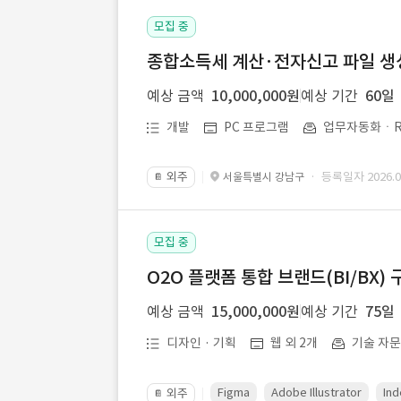
모집 중
종합소득세 계산·전자신고 파일 생성 
예상 금액
10,000,000원
예상 기간
60일
개발
PC 프로그램
업무자동화ㆍR
외주
· 등록일자 2026.07
서울특별시 강남구
📔
모집 중
O2O 플랫폼 통합 브랜드(BI/BX) 
예상 금액
15,000,000원
예상 기간
75일
디자인 · 기획
웹 외 2개
기술 자
Figma
Adobe Illustrator
Ind
외주
📔