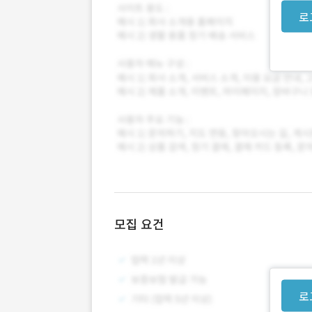
로
모집 요건
로