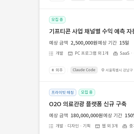
모집 중
기프티콘 사업 채널별 수익 예측 자
예상 금액
2,500,000원
예상 기간
15일
개발
PC 프로그램 외 1개
SaaS
Claude Code
외주
서울특별시 강남구
📔
모집 중
프라이빗 매칭
O2O 의료관광 플랫폼 신규 구축
예상 금액
180,000,000원
예상 기간
15
개발 · 디자인 · 기획
웹 외 3개
중