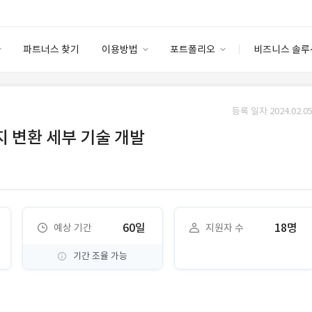
파트너스 찾기
이용방법
포트폴리오
비즈니스 솔루
이용방법
포트폴리오
엔터프라이즈
I
파트너 등급
이용후기
등록 일자 2024.02.05
안심 코드 케어
이용요금
솔루션 마켓
지 변환 세부 기술 개발
고객센터
스토어
60일
18명
예상 기간
지원자 수
기간 조율 가능