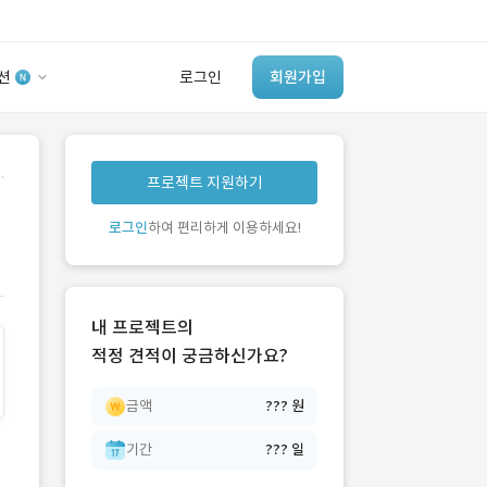
션
로그인
회원가입
유사사례 검색 AI
.
프로젝트 지원하기
‘이런 거’ 만들어본
개발 회사 있어?
로그인
하여 편리하게 이용하세요!
바로가기
내 프로젝트의
적정 견적이 궁금하신가요?
금액
??? 원
기간
??? 일