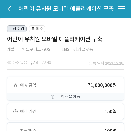
어린이 유치원 모바일 애플리케이션 구축
모집 마감
외주
📔
어린이 유치원 모바일 애플리케이션 구축
개발
안드로이드
iOS
LMSㆍ강의 플랫폼
아주 높음
6
40
등록 일자 2023.12.28.
71,000,000원
예상 금액
금액 조율 가능
150일
예상 기간
100명
지원자 수